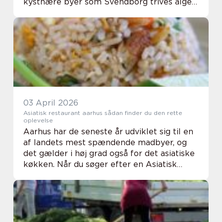
kystnære byer som Svendborg trives alger,
mos og skidt ekstra godt på grund af fugt
og milde vintre. Resultatet er ofte gl...
03 April 2026
Asiatisk restaurant aarhus sådan finder du den rette
oplevelse
Aarhus har de seneste år udviklet sig til en
af landets mest spændende madbyer, og
det gælder i høj grad også for det asiatiske
køkken. Når du søger efter en Asiatisk
Restaurant Aarhus, møder du et væld af
muligheder fra simple street food-
inspirered...