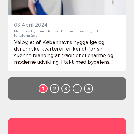
03 April 2024
Maler Valby: Find den bedste malerløsning i dit
lokalområde
Valby, et af Københavns hyggelige og
dynamiske kvarterer, er kendt for sin
skønne blanding af traditionel charme og
moderne udvikling. I takt med bydelens
puls, har behovet for kvalificerede
håndværkere, der kan give boligerne og
erhvervsbygningerne ...
1
2
3
…
5