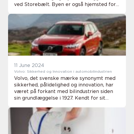
ved Storebælt. Byen er også hjemsted for
en række håndværksmæssige eksperter,
herund...
11 June 2024
Volvo: Sikkerhed og Innovation i automobilindustrien
Volvo, det svenske mærke synonymt med
sikkerhed, pålidelighed og innovation, har
været på forkant med bilindustrien siden
sin grundlæggelse i 1927. Kendt for sit
engagement i passagerbeskyttelse og sit
banebrydende arbejde inden for
miljømæssige og t...