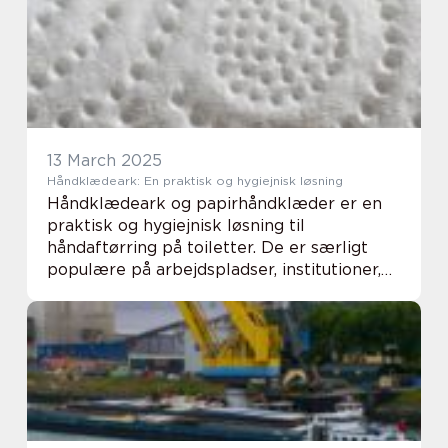
elektricitet ved h...
13 March 2025
Håndklædeark: En praktisk og hygiejnisk løsning
Håndklædeark og papirhåndklæder er en
praktisk og hygiejnisk løsning til
håndaftørring på toiletter. De er særligt
populære på arbejdspladser, institutioner,
lufthavne, hoteller og a...