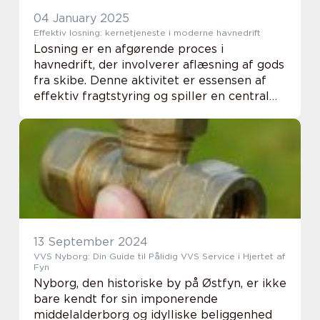
04 January 2025
Effektiv losning: kernetjeneste i moderne havnedrift
Losning er en afgørende proces i
havnedrift, der involverer aflæsning af gods
fra skibe. Denne aktivitet er essensen af
effektiv fragtstyring og spiller en central
rolle i at sikre, at varer når deres endelige
destinationer hurtigt...
13 September 2024
VVS Nyborg: Din Guide til Pålidig VVS Service i Hjertet af
Fyn
Nyborg, den historiske by på Østfyn, er ikke
bare kendt for sin imponerende
middelalderborg og idylliske beliggenhed