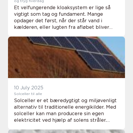
og tryg hverdag
Et velfungerende kloaksystem er lige så
vigtigt som tag og fundament. Mange
opdager det først, når der står vand i
kælderen, eller lugten fra afløbet bliver
svær at ignorere. I Holstebro og omegn
spiller den autoriserede kloakmester en
central rolle ...
10 July 2025
Solceller til alle
Solceller er et bæredygtigt og miljøvenligt
alternativ til traditionelle energikilder. Med
solceller kan man producere sin egen
elektricitet ved hjælp af solens stråler.
Solceller omdanner solens energi til