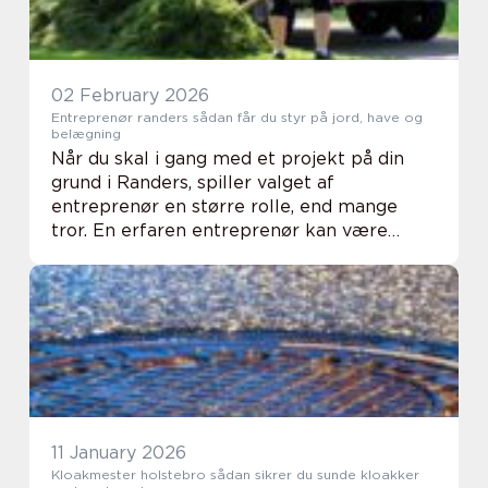
02 February 2026
Entreprenør randers sådan får du styr på jord, have og
belægning
Når du skal i gang med et projekt på din
grund i Randers, spiller valget af
entreprenør en større rolle, end mange
tror. En erfaren entreprenør kan være
forskellen på en løsning, der holder i årtier,
og en løsning, der giver problemer efter få
sæsone...
11 January 2026
Kloakmester holstebro sådan sikrer du sunde kloakker