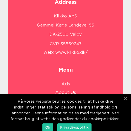
Address
web:
www.klikko.dk/
Menu
Ads
About Us
Cookies
På vores website bruges cookies til at huske dine
indstillinger, statistik og personalisering af indhold og
Contact
annoncer. Denne information deles med tredjepart. Ved
Sitemap
fortsat brug af websiden godkender du cookiepolitikken.
Ok
Privatlivspolitik