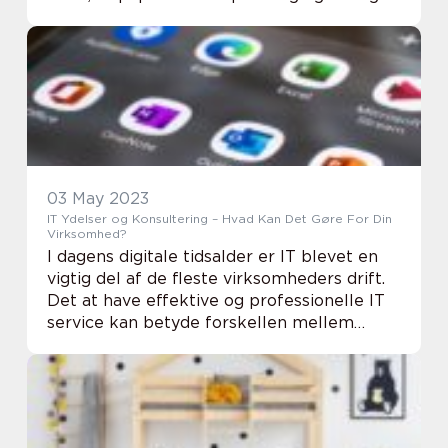
emballageløsning. På markedet findes der
et bredt udvalg af papkasse...
03 May 2023
IT Ydelser og Konsultering – Hvad Kan Det Gøre For Din
Virksomhed?
I dagens digitale tidsalder er IT blevet en
vigtig del af de fleste virksomheders drift.
Det at have effektive og professionelle IT
service kan betyde forskellen mellem
succes og fiasko for mange virksomheder.
Derfor er det afgørende at v&aeli...