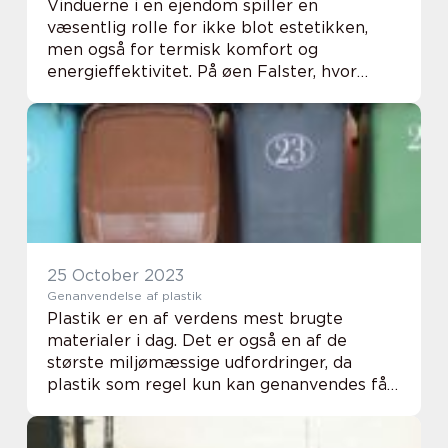
Vinduerne i en ejendom spiller en
væsentlig rolle for ikke blot estetikken,
men også for termisk komfort og
energieffektivitet. På øen Falster, hvor
vejret kan variere fra blæsende
efterårsmåneder til kolde,...
25 October 2023
Genanvendelse af plastik
Plastik er en af verdens mest brugte
materialer i dag. Det er også en af de
største miljømæssige udfordringer, da
plastik som regel kun kan genanvendes få
gange, før det forringes. Der er imidlertid
tiltag i gan...