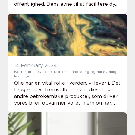
offentlighed. Dens evne til at facilitere dyb
afslapning og fremme positive forandringer
i enkeltpersoners liv har gjort den til en e...
14 February 2024
Bortskaffelse af olie: Korrekt håndtering og miljøvenlige
løsninger
Olie har en vital rolle i verden, vi lever i. Det
bruges til at fremstille benzin, diesel og
andre petrokemiske produkter, som driver
vores biler, opvarmer vores hjem og gør
industriel og teknologisk fremgang mulig.
Men når olie har udtjent sin brug ...