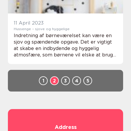
11 April 2023
Hussenge – sjove og hyggelige
Indretning af børneværelset kan være en
sjov og spændende opgave. Det er vigtigt
at skabe en indbydende og hyggelig
atmosfære, som børnene vil elske at bruge
tid i. Det kan være en udfordring at finde
den r...
1
2
3
4
5
Address