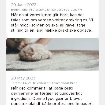
20 June 2023
Bedemænd: Professionelle hjælpere i sorgens tid
Når en af vores kære går bort, kan det
føles som om verden vælter omkring os. Vi
står midt i sorgen og skal alligevel tage
stilling til en lang række praktiske opgaver
og beslutninger. Det kan være ove...
20 May 2023
Tørgær: En Vej til Vellykket Hjemmebagt Brød
Når det kommer til at bage brød
derhjemme, er tørgær et uundværligt
ingrediens. Denne type gær er blevet
populær blandt både professionelle bagere