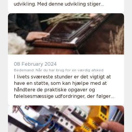
udvikling. Med denne udvikling stiger
behovet for pålidelige grundlæggende
serviceydelser, herunder essentielle
kloakkeringsløsninger, der sikr...
08 February 2024
Bedemand: Når du har brug for en værdig afsked
I livets sværeste stunder er det vigtigt at
have en støtte, som kan hjælpe med at
håndtere de praktiske opgaver og
følelsesmæssige udfordringer, der følger
med tabet af en elsket. I Glesborg sørger
lokale bedemænd for at give dig og din
familie den n...