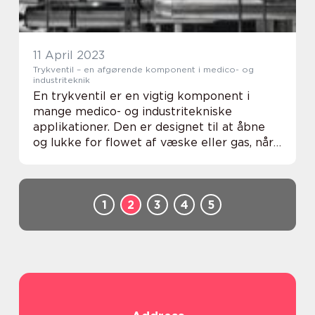
11 April 2023
Trykventil – en afgørende komponent i medico- og
industriteknik
En trykventil er en vigtig komponent i
mange medico- og industritekniske
applikationer. Den er designet til at åbne
og lukke for flowet af væske eller gas, når
det indre tryk når en bestemt
grænseværdi. Trykventile...
1
2
3
4
5