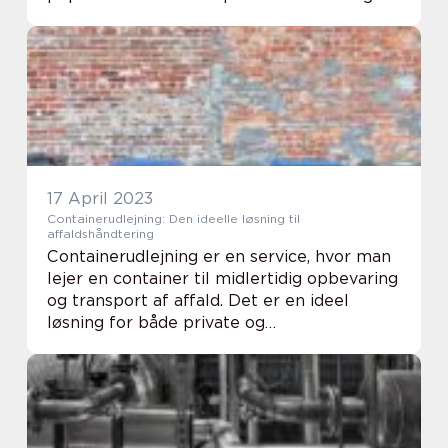
og hjemmebagere på grund af dens
bekvemmelighed...
17 April 2023
Containerudlejning: Den ideelle løsning til
affaldshåndtering
Containerudlejning er en service, hvor man
lejer en container til midlertidig opbevaring
og transport af affald. Det er en ideel
løsning for både private og
erhvervsdrivende, der har brug for at
håndtere store mængder affald ...