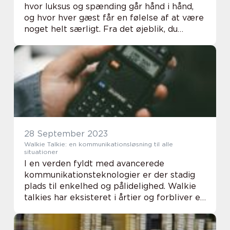
hvor luksus og spænding går hånd i hånd,
og hvor hver gæst får en følelse af at være
noget helt særligt. Fra det øjeblik, du
træder ind, indhylles du i en atmosfære af
grandiositet og glamour, som kun et ægte ...
28 September 2023
Walkie Talkie: en kommunikationsløsning til alle
situationer
I en verden fyldt med avancerede
kommunikationsteknologier er der stadig
plads til enkelhed og pålidelighed. Walkie
talkies har eksisteret i årtier og forbliver en
uundværlig kommunikationsenhed i mange
forskellige situationer. Fra ...