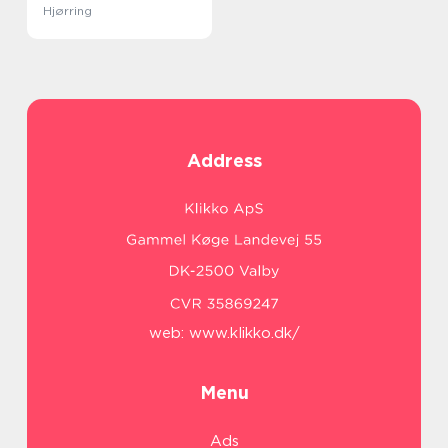
Hjørring
Address
web:
www.klikko.dk/
Menu
Ads