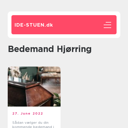
IDE-STUEN.
dk
bedemand Hjørring
27. June 2022
Sådan vælger du din
kommende bedemand i