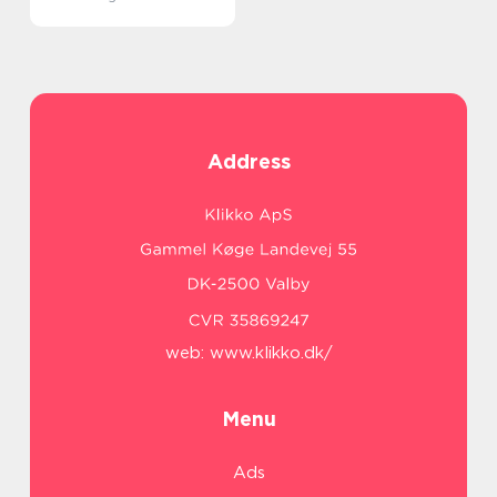
Address
web:
www.klikko.dk/
Menu
Ads