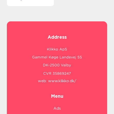
Address
web:
www.klikko.dk/
Menu
Ads