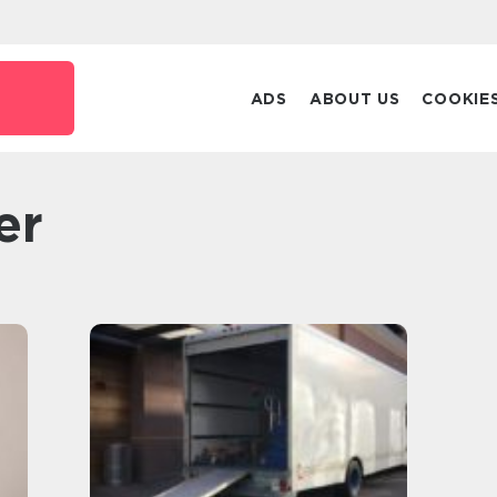
ADS
ABOUT US
COOKIE
er