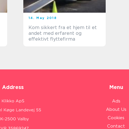
14. May 2018
Kom sikkert fra et hjem til et
andet med erfarent og
effektivt flyttefirma
Address
Menu
Ads
About Us
Cookies
Contact