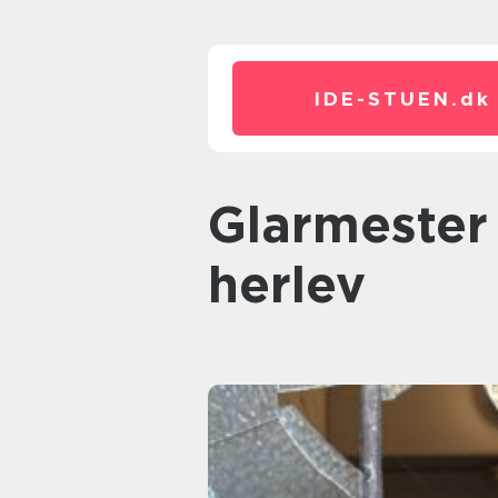
IDE-STUEN.
dk
glarmester i bagsværd og
herlev