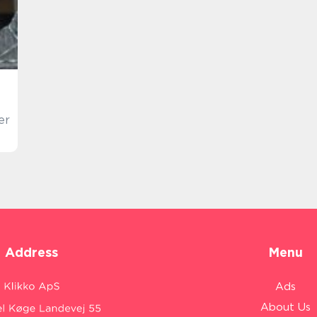
er
Address
Menu
Ads
About Us