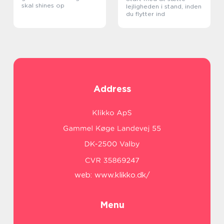
skal shines op
lejligheden i stand, inden
du flytter ind
Address
web:
www.klikko.dk/
Menu