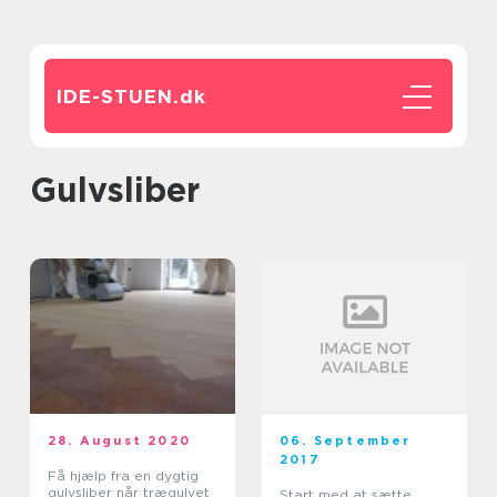
IDE-STUEN.
dk
gulvsliber
28. August 2020
06. September
2017
Få hjælp fra en dygtig
gulvsliber når trægulvet
Start med at sætte