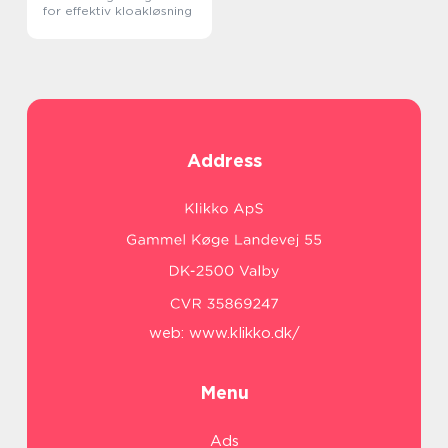
for effektiv kloakløsning
Address
web:
www.klikko.dk/
Menu
Ads