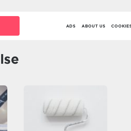
ADS
ABOUT US
COOKIE
else