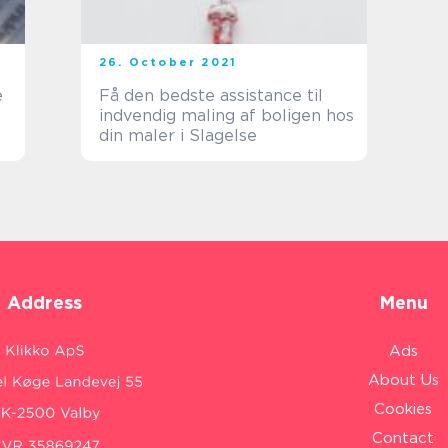
26. October 2021
e
Få den bedste assistance til
indvendig maling af boligen hos
din maler i Slagelse
Address
Menu
Ads
About Us
Cookies
Contact