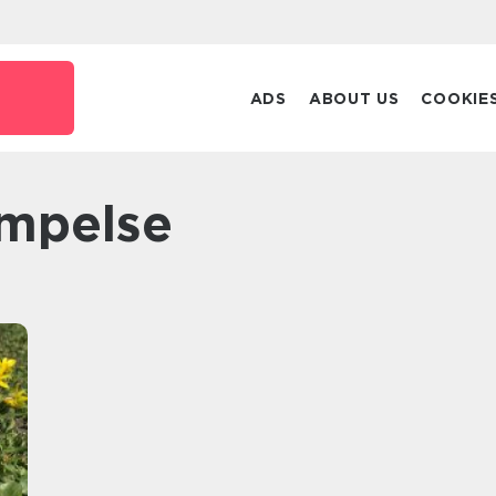
ADS
ABOUT US
COOKIE
æmpelse