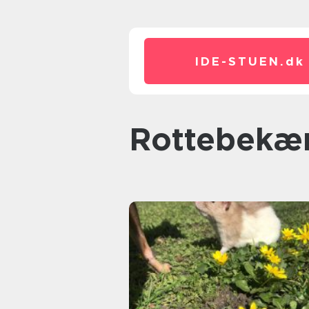
IDE-STUEN.
dk
rottebek