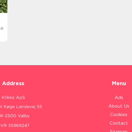
se
Address
Menu
Ads
About Us
Cookies
Contact
Sitemap