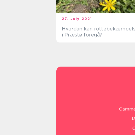
27. July 2021
Hvordan kan rottebekæmpel
i Præstø foregå?