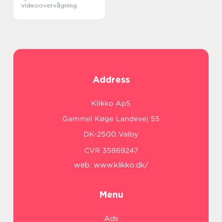
videoovervågning
Address
web:
www.klikko.dk/
Menu
Ads