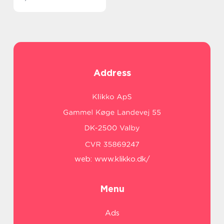
Address
web:
www.klikko.dk/
Menu
Ads