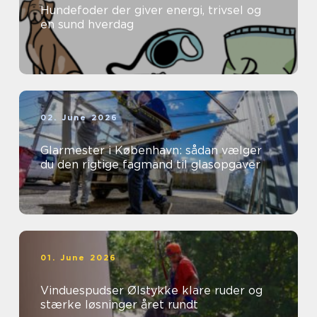
Hundefoder der giver energi, trivsel og
en sund hverdag
02. June 2026
Glarmester i København: sådan vælger
du den rigtige fagmand til glasopgaver
01. June 2026
Vinduespudser Ølstykke klare ruder og
stærke løsninger året rundt