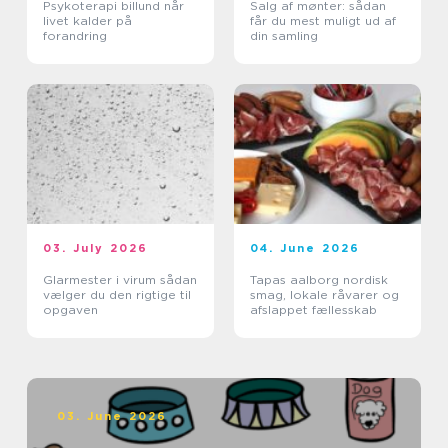
Psykoterapi billund når
Salg af mønter: sådan
livet kalder på
får du mest muligt ud af
forandring
din samling
03. July 2026
04. June 2026
Glarmester i virum sådan
Tapas aalborg nordisk
vælger du den rigtige til
smag, lokale råvarer og
opgaven
afslappet fællesskab
03. June 2026