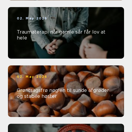
02. May 2026
Traumaterapi når gamle sår får lov at
hele
02. May 2026
Grøntsagsfrø nøglen til sunde afgrøder
og stabile høster