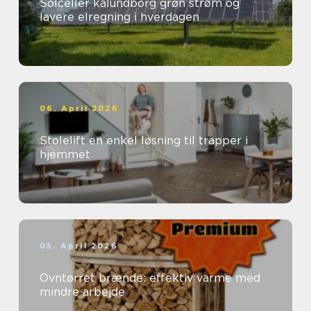
Solceller kalundborg grøn strøm og
lavere elregning i hverdagen
06. April 2026
Stolelift en enkel løsning til trapper i
hjemmet
05. April 2026
Ovntørret brænde: effektiv varme med
mindre arbejde