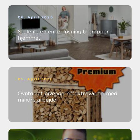
06. April 2026
Stolelift en enkel løsning til trapper i
hjemmet
05. April 2026
Ovntørret brænde: effektiv varme med
mindre arbejde