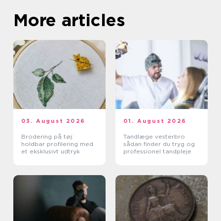
More articles
03. August 2026
01. August 2026
Brodering på tøj:
Tandlæge vesterbro
holdbar profilering med
sådan finder du tryg og
et eksklusivt udtryk
professionel tandpleje