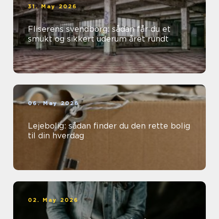
31. May 2026
Fliserens svendborg: sådan får du et
smukt og sikkert uderum året rundt
06. May 2026
Lejebolig: sådan finder du den rette bolig
til din hverdag
02. May 2026