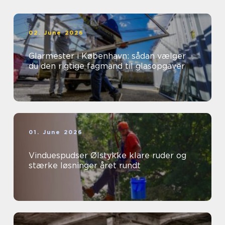
02. June 2026
Glarmester i København: sådan vælger
du den rigtige fagmand til glasopgaver
01. June 2026
Vinduespudser Ølstykke klare ruder og
stærke løsninger året rundt