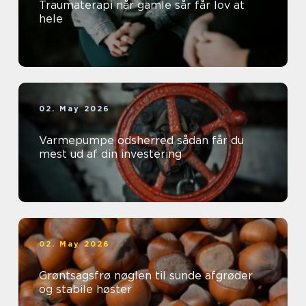
Traumaterapi når gamle sår får lov at
hele
02. May 2026
Varmepumpe odsherred sådan får du
mest ud af din investering
02. May 2026
Grøntsagsfrø nøglen til sunde afgrøder
og stabile høster