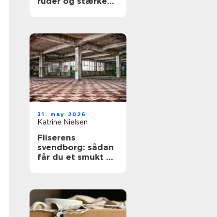
ruder og stærke
løsninger året
rundt
31. may 2026
Katrine Nielsen
Fliserens
svendborg: sådan
får du et smukt og
sikkert uderum
året rundt