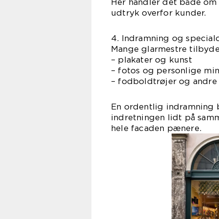
Her handler det både om 
udtryk overfor kunder.
4. Indramning og special
Mange glarmestre tilbyde
– plakater og kunst
– fotos og personlige mi
– fodboldtrøjer og andre
En ordentlig indramning b
indretningen lidt på sa
hele facaden pænere.