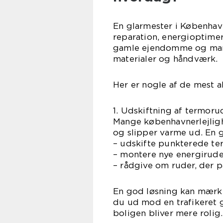
En glarmester i Københav
reparation, energioptimeri
gamle ejendomme og mange
materialer og håndværk.
Her er nogle af de mest 
1. Udskiftning af termor
Mange københavnerlejlighe
og slipper varme ud. En g
– udskifte punkterede t
– montere nye energirude
– rådgive om ruder, der 
En god løsning kan mærk
du ud mod en trafikeret g
boligen bliver mere rolig.