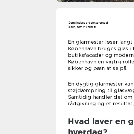
En glarmester løser langt
København bruges glas i b
butiksfacader og moderne 
København en vigtig rolle,
sikker og pæn at se på.
En dygtig glarmester kan
støjdæmpning til glasvæg
Samtidig handler det om 
rådgivning og et resultat,
Hvad laver en g
hverdag?