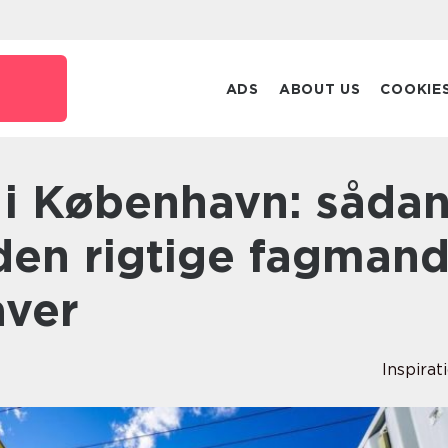
ADS
ABOUT US
COOKIE
den rigtige fagman
aver
Inspirat