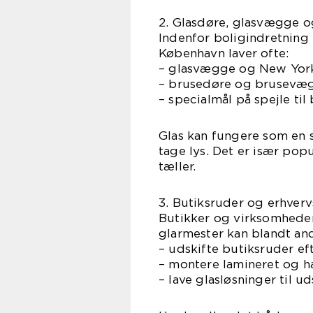
2. Glasdøre, glasvægge o
Indenfor boligindretning 
København laver ofte:
– glasvægge og New Yorke
– brusedøre og brusevægg
– specialmål på spejle t
Glas kan fungere som en 
tage lys. Det er især pop
tæller.
3. Butiksruder og erhverv
Butikker og virksomheder
glarmester kan blandt an
– udskifte butiksruder e
– montere lamineret og h
– lave glasløsninger til u