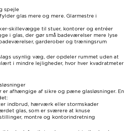
g spejle
fylder glas mere og mere. Glarmestre i
r-skillevægge til stuer, kontorer og entréer
e i glas, der gør små badeværelser mere lyse
il badeværelser, garderober og træningsrum
slags usynlig væg, der opdeler rummet uden at
ulært i mindre lejligheder, hvor hver kvadratmeter
sløsninger
 er afhængige af sikre og pæne glasløsninger. En
det:
fter indbrud, hærværk eller stormskader
ærdet glas, som er sværere at knuse
dstillinger, montre og kontorindretning