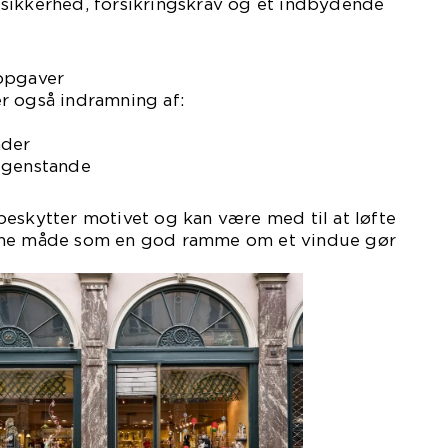
sikkerhed, forsikringskrav og et indbydende
opgaver
r også indramning af:
nder
 genstande
eskytter motivet og kan være med til at løfte
mme måde som en god ramme om et vindue gør