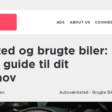
ADS
ABOUT US
COOKIE
guide til dit
hov
sen
Autoværksted - Brugte Bi