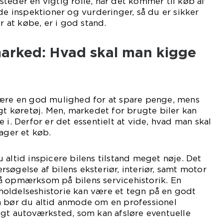
teder en vigtig rolle, når det kommer til køb af
yde inspektioner og vurderinger, så du er sikker
er at købe, er i god stand.
marked: Hvad skal man kigge
være en god mulighed for at spare penge, mens
igt køretøj. Men, markedet for brugte biler kan
 i. Derfor er det essentielt at vide, hvad man skal
tager et køb.
 altid inspicere bilens tilstand meget nøje. Det
søgelse af bilens eksteriør, interiør, samt motor
å opmærksom på bilens servicehistorik. En
oldelseshistorie kan være et tegn på en godt
n bør du altid anmode om en professionel
igt autoværksted, som kan afsløre eventuelle