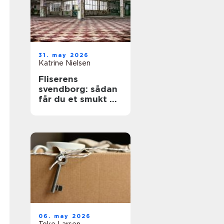
31. may 2026
Katrine Nielsen
Fliserens
svendborg: sådan
får du et smukt og
sikkert uderum
året rundt
06. may 2026