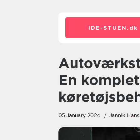
IDE-STUEN.
dk
Autoværksted og brugte biler:
En komplet 
køretøjsbe
05 January 2024
Jannik Han