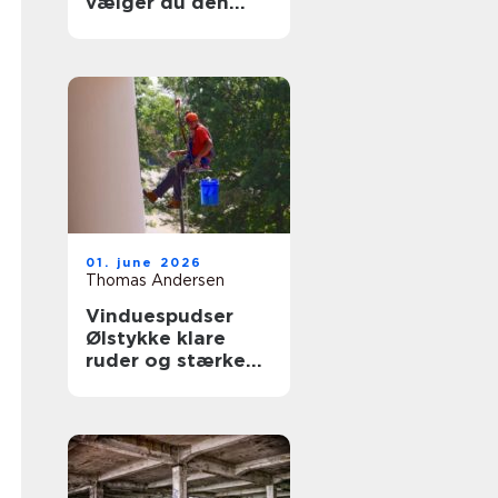
vælger du den
rigtige fagmand
til glasopgaver
01. june 2026
Thomas Andersen
Vinduespudser
Ølstykke klare
ruder og stærke
løsninger året
rundt