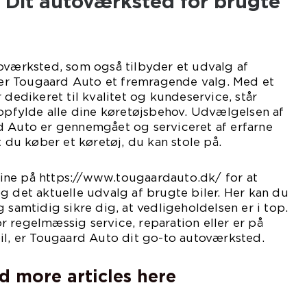
 Dit autoværksted for brugte
oværksted, som også tilbyder et udvalg af
, er Tougaard Auto et fremragende valg. Med et
 dedikeret til kvalitet og kundeservice, står
 opfylde alle dine køretøjsbehov. Udvælgelsen af
d Auto er gennemgået og serviceret af erfarne
t du køber et køretøj, du kan stole på.
ne på https://www.tougaardauto.dk/ for at
g det aktuelle udvalg af brugte biler. Her kan du
 samtidig sikre dig, at vedligeholdelsen er i top.
 regelmæssig service, reparation eller er på
il, er Tougaard Auto dit go-to autoværksted.
d more articles here