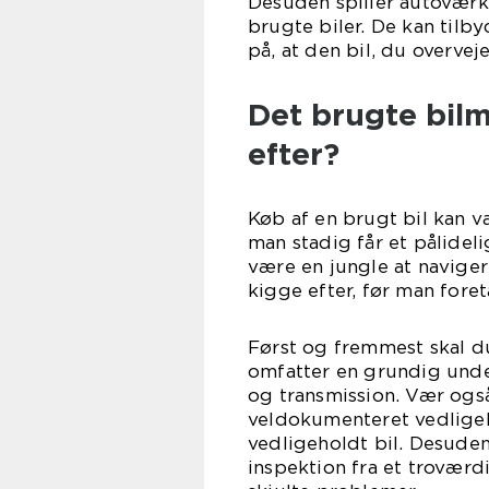
Desuden spiller autoværks
brugte biler. De kan tilb
på, at den bil, du overvej
Det brugte bil
efter?
Køb af en brugt bil kan 
man stadig får et pålidel
være en jungle at navigere
kigge efter, før man fore
Først og fremmest skal du
omfatter en grundig under
og transmission. Vær ogs
veldokumenteret vedligeh
vedligeholdt bil. Desude
inspektion fra et troværd