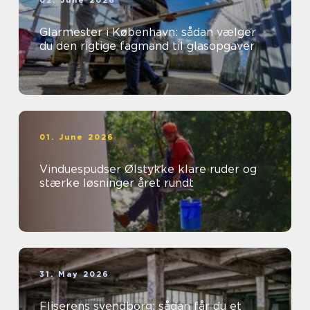
02. June 2026
Glarmester i København: sådan vælger
du den rigtige fagmand til glasopgaver
01. June 2026
Vinduespudser Ølstykke klare ruder og
stærke løsninger året rundt
31. May 2026
Fliserens svendborg: sådan får du et