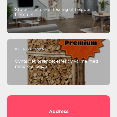
Stolelift en enkel løsning til trapper i
hjemmet
05. April 2026
Ovntørret brænde: effektiv varme med
mindre arbejde
Address