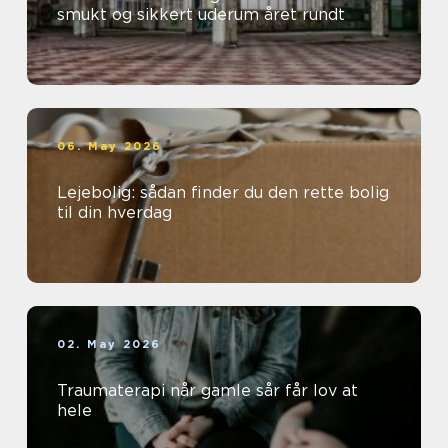
smukt og sikkert uderum året rundt
06. May 2026
Lejebolig: sådan finder du den rette bolig
til din hverdag
02. May 2026
Traumaterapi når gamle sår får lov at
hele