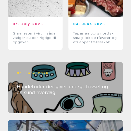
03. July 2026
04. June 2026
Glarmester i virum sådan
Tapas aalborg nordisk
vælger du den rigtige til
smag, lokale råvarer og
opgaven
afslappet fællesskab
03. June 2026
Hundefoder der giver energi, trivsel og
en sund hverdag