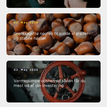
02. May 2026
Grøntsagsfrø nøglen til sunde afgrøder
og stabile høster
02. May 2026
Varmepumpe odsherred sådan får du
mest ud af din investering