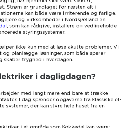
 vigtig, når hjemmet skal være sikkert,
t. Strøm er grundlaget for næsten alt i
llationerne kan både være irriterende og farlige.
igejere og virksomheder i Nordsjælland en
dal
, som kan rådgive, installere og vedligeholde
avancerede styringssystemer.
hjælper ikke kun med at løse akutte problemer. Vi
t og planlægge løsninger, som både sparer
g skaber tryghed i hverdagen.
lektriker i dagligdagen?
 arbejder med langt mere end bare at trække
takter. I dag spænder opgaverne fra klassiske el-
ente systemer, der kan styre hele huset fra en
lektriker i et område som Kokkedal kan være: