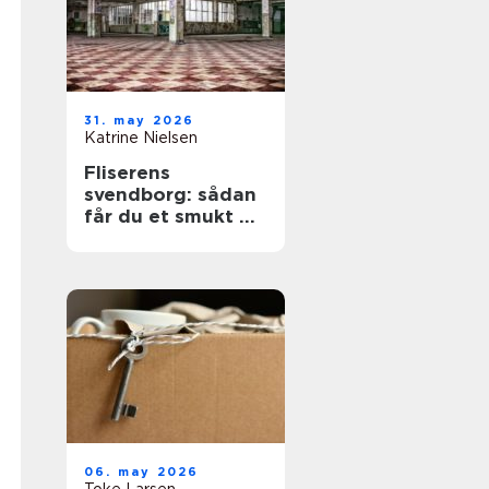
31. may 2026
Katrine Nielsen
Fliserens
svendborg: sådan
får du et smukt og
sikkert uderum
året rundt
06. may 2026