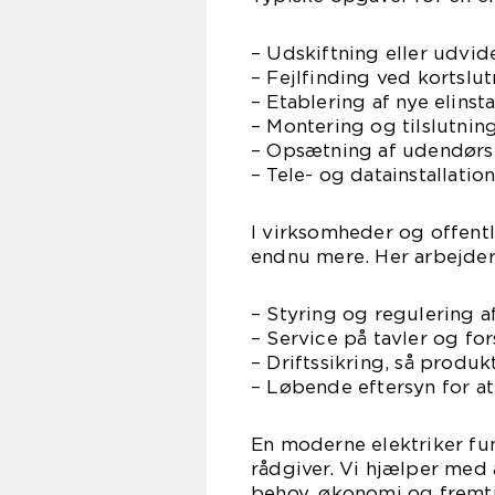
– Udskiftning eller udvid
– Fejlfinding ved kortslut
– Etablering af nye elinst
– Montering og tilslutnin
– Opsætning af udendørs
– Tele- og datainstallatio
I virksomheder og offentl
endnu mere. Her arbejder
– Styring og regulering af
– Service på tavler og f
– Driftssikring, så produkt
– Løbende eftersyn for at
En moderne elektriker f
rådgiver. Vi hjælper med 
behov, økonomi og fremt