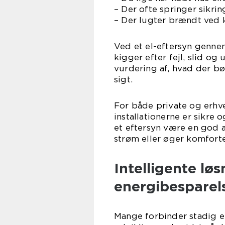
– Der ofte springer sikring
– Der lugter brændt ved k
Ved et el-eftersyn gennem
kigger efter fejl, slid og 
vurdering af, hvad der bø
sigt.
For både private og erhver
installationerne er sikre 
et eftersyn være en god a
strøm eller øger komfort
Intelligente lø
energibesparel
Mange forbinder stadig e