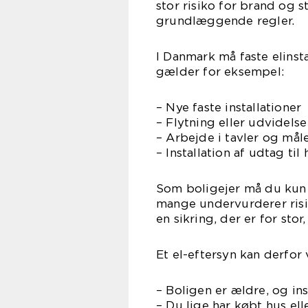
stor risiko for brand og s
grundlæggende regler.
I Danmark må faste elinsta
gælder for eksempel:
– Nye faste installationer
– Flytning eller udvidels
– Arbejde i tavler og mål
– Installation af udtag ti
Som boligejer må du kun
mange undervurderer risik
en sikring, der er for stor,
Et el-eftersyn kan derfor 
– Boligen er ældre, og ins
– Du lige har købt hus ell