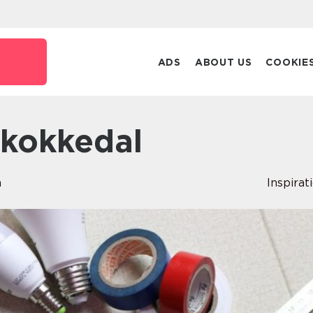
ADS
ABOUT US
COOKIE
i kokkedal
n
Inspirat