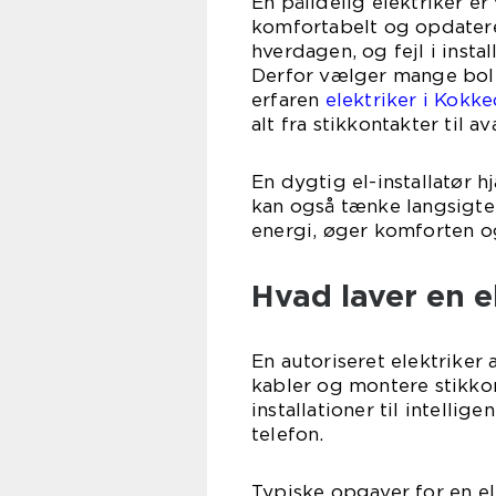
En pålidelig elektriker er
komfortabelt og opdatere
hverdagen, og fejl i insta
Derfor vælger mange bol
erfaren
elektriker i Kokke
alt fra stikkontakter til 
En dygtig el-installatør 
kan også tænke langsigte
energi, øger komforten o
Hvad laver en e
En autoriseret elektriker
kabler og montere stikkon
installationer til intellig
telefon.
Typiske opgaver for en e