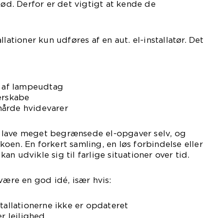
tød. Derfor er det vigtigt at kende de
llationer kun udføres af en aut. el-installatør. Det
e af lampeudtag
erskabe
l hårde hvidevarer
 lave meget begrænsede el-opgaver selv, og
oen. En forkert samling, en løs forbindelse eller
 kan udvikle sig til farlige situationer over tid.
være en god idé, især hvis:
tallationerne ikke er opdateret
er lejlighed