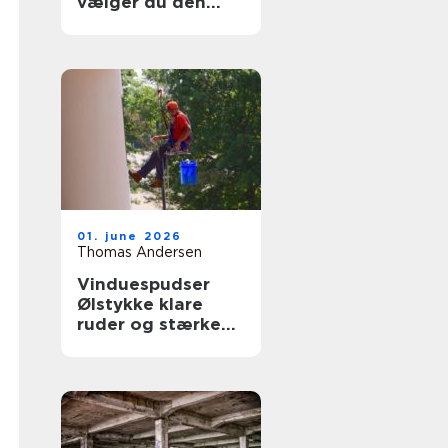
vælger du den
rigtige fagmand
til glasopgaver
01. june 2026
Thomas Andersen
Vinduespudser
Ølstykke klare
ruder og stærke
løsninger året
rundt