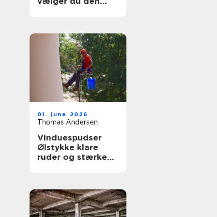
vælger du den
rigtige fagmand
til glasopgaver
01. june 2026
Thomas Andersen
Vinduespudser
Ølstykke klare
ruder og stærke
løsninger året
rundt