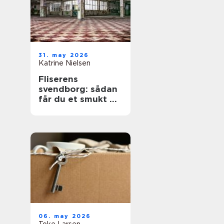
31. may 2026
Katrine Nielsen
Fliserens
svendborg: sådan
får du et smukt og
sikkert uderum
året rundt
06. may 2026