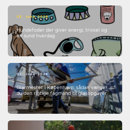
03. June 2026
Hundefoder der giver energi, trivsel og
en sund hverdag
02. June 2026
Glarmester i København: sådan vælger
du den rigtige fagmand til glasopgaver