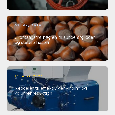
02. May 2026
Grøntsagsfrø nøglen til sunde afgrøder
og stabile høster
10. April 2026
Neddeler til effektiv genvinding og
volumenreduktion