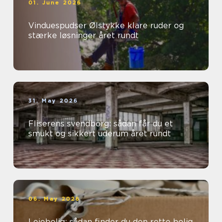
01. June 2026
Vinduespudser Ølstykke klare ruder og
stærke løsninger året rundt
31. May 2026
Fliserens svendborg: sådan får du et
smukt og sikkert uderum året rundt
06. May 2026
Lejebolig: sådan finder du den rette bolig