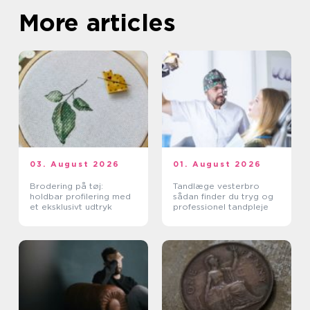
More articles
03. August 2026
01. August 2026
Brodering på tøj:
Tandlæge vesterbro
holdbar profilering med
sådan finder du tryg og
et eksklusivt udtryk
professionel tandpleje