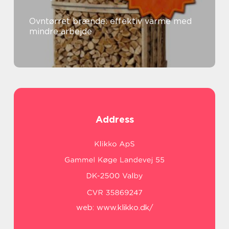
Ovntørret brænde: effektiv varme med
mindre arbejde
Address
web:
www.klikko.dk/