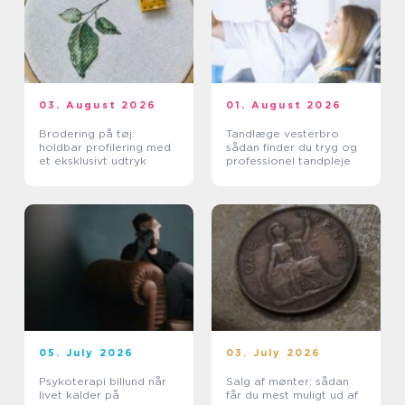
03. August 2026
01. August 2026
Brodering på tøj:
Tandlæge vesterbro
holdbar profilering med
sådan finder du tryg og
et eksklusivt udtryk
professionel tandpleje
05. July 2026
03. July 2026
Psykoterapi billund når
Salg af mønter: sådan
livet kalder på
får du mest muligt ud af