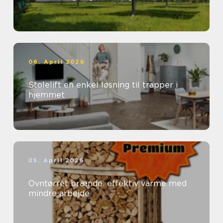
06. April 2026
Stolelift en enkel løsning til trapper i
hjemmet
05. April 2026
Ovntørret brænde: effektiv varme med
mindre arbejde