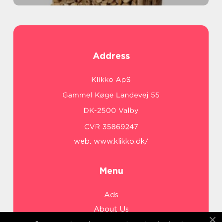
Address
web:
www.klikko.dk/
Menu
Ads
About Us