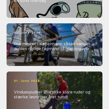
en sund hverdag
02. June 2026
Glarmester i København: sådan vælger
du den rigtige fagmand til glasopgaver
01. June 2026
Vinduespudser Ølstykke klare ruder og
stærke løsninger året rundt