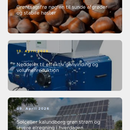
Grøntsagsfrø nøglen til sunde afgrøder
og stabile høster
10. April 2026
Neddeler til effektiv genvinding og
volumenreduktion
09. April 2026
Solceller kalundborg grøn strøm og
lavere elregning i hverdagen