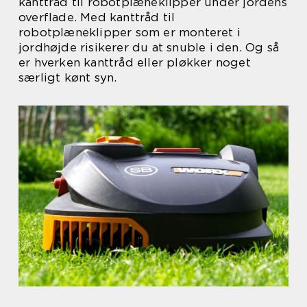
kanttråd til robotplæneklipper under jordens
overflade. Med kanttråd til
robotplæneklipper som er monteret i
jordhøjde risikerer du at snuble i den. Og så
er hverken kanttråd eller pløkker noget
særligt kønt syn.