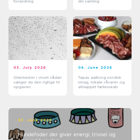
forandring
din samling
03. July 2026
04. June 2026
Glarmester i virum sådan
Tapas aalborg nordisk
vælger du den rigtige til
smag, lokale råvarer og
opgaven
afslappet fællesskab
03. June 2026
Hundefoder der giver energi, trivsel og