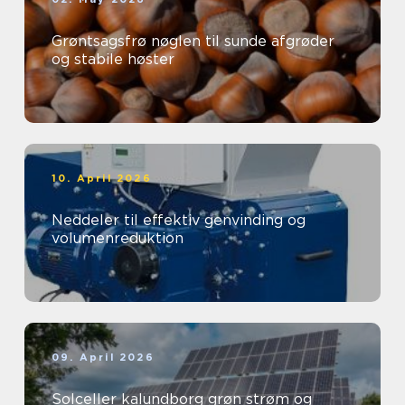
Grøntsagsfrø nøglen til sunde afgrøder
og stabile høster
10. April 2026
Neddeler til effektiv genvinding og
volumenreduktion
09. April 2026
Solceller kalundborg grøn strøm og