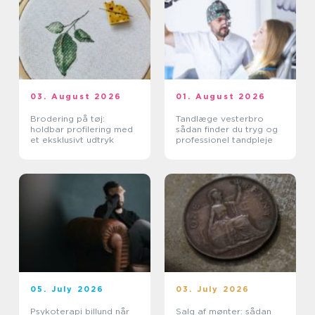
03. August 2026
01. August 2026
Brodering på tøj:
Tandlæge vesterbro
holdbar profilering med
sådan finder du tryg og
et eksklusivt udtryk
professionel tandpleje
05. July 2026
03. July 2026
Psykoterapi billund når
Salg af mønter: sådan