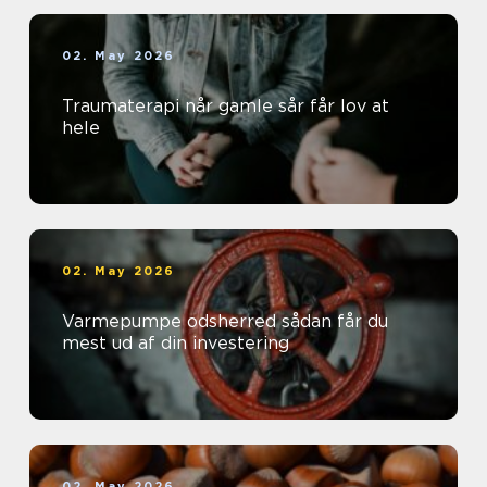
02. May 2026
Traumaterapi når gamle sår får lov at
hele
02. May 2026
Varmepumpe odsherred sådan får du
mest ud af din investering
02. May 2026