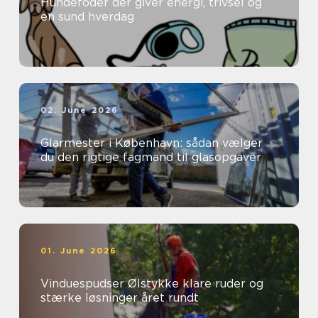
Hundefoder der giver energi, trivsel og
en sund hverdag
02. June 2026
Glarmester i København: sådan vælger
du den rigtige fagmand til glasopgaver
01. June 2026
Vinduespudser Ølstykke klare ruder og
stærke løsninger året rundt