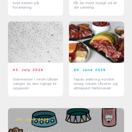
livet kalder på
får du mest muligt ud af
forandring
din samling
03. July 2026
04. June 2026
Glarmester i virum sådan
Tapas aalborg nordisk
vælger du den rigtige til
smag, lokale råvarer og
opgaven
afslappet fællesskab
03. June 2026