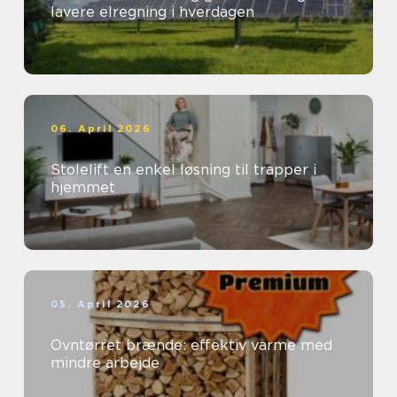
lavere elregning i hverdagen
06. April 2026
Stolelift en enkel løsning til trapper i
hjemmet
05. April 2026
Ovntørret brænde: effektiv varme med
mindre arbejde