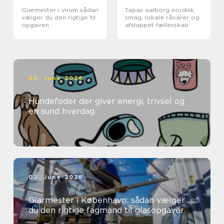
Glarmester i virum sådan
Tapas aalborg nordisk
vælger du den rigtige til
smag, lokale råvarer og
opgaven
afslappet fællesskab
03. June 2026
Hundefoder der giver energi, trivsel og
en sund hverdag
02. June 2026
Glarmester i København: sådan vælger
du den rigtige fagmand til glasopgaver