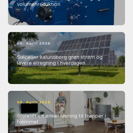
volumenreduktion
09. April 2026
Solceller kalundborg grøn strøm og
lavere elregning i hverdagen
06. April 2026
Stolelift en enkel løsning til trapper i
hjemmet