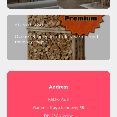
05. April 2026
Ovntørret brænde: effektiv varme med
mindre arbejde
Address