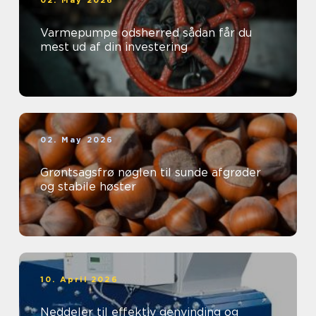
02. May 2026
Varmepumpe odsherred sådan får du
mest ud af din investering
02. May 2026
Grøntsagsfrø nøglen til sunde afgrøder
og stabile høster
10. April 2026
Neddeler til effektiv genvinding og