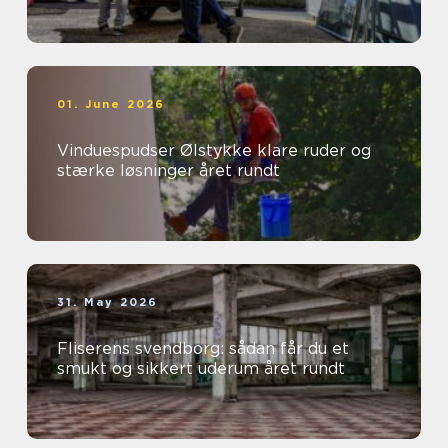
01. June 2026
Vinduespudser Ølstykke klare ruder og
stærke løsninger året rundt
31. May 2026
Fliserens svendborg: sådan får du et
smukt og sikkert uderum året rundt