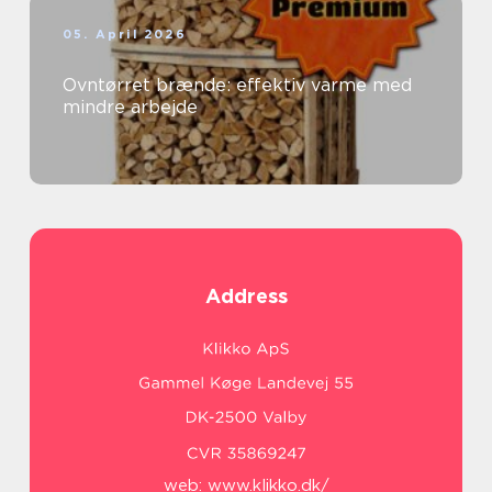
05. April 2026
Ovntørret brænde: effektiv varme med
mindre arbejde
Address
web:
www.klikko.dk/