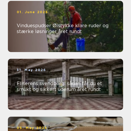
01. June 2026
Vinduespudser Ølstykke klare ruder og
stærke løsninger året rundt
31. May 2026
Fliserens svendborg: sådan får du et
smukt og sikkert uderum året rundt
06. May 2026