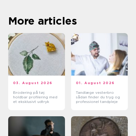
More articles
03. August 2026
01. August 2026
Brodering på tøj:
Tandlæge vesterbro
holdbar profilering med
sådan finder du tryg og
et eksklusivt udtryk
professionel tandpleje