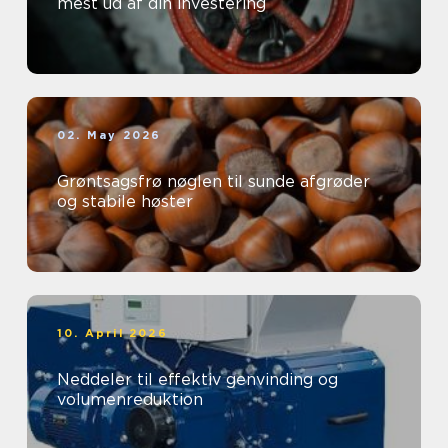
mest ud af din investering
02. May 2026
Grøntsagsfrø nøglen til sunde afgrøder
og stabile høster
10. April 2026
Neddeler til effektiv genvinding og
volumenreduktion