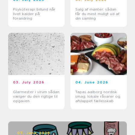
Psykoterapi billund når
Salg af mønter: sådan
livet kalder på
får du mest muligt ud af
forandring
din samling
03. July 2026
04. June 2026
Glarmester i virum sådan
Tapas aalborg nordisk
vælger du den rigtige til
smag, lokale råvarer og
opgaven
afslappet fællesskab
03. June 2026