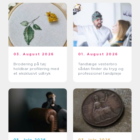
03. August 2026
01. August 2026
Brodering på tøj:
Tandlæge vesterbro
holdbar profilering med
sådan finder du tryg og
et eksklusivt udtryk
professionel tandpleje
05. July 2026
03. July 2026