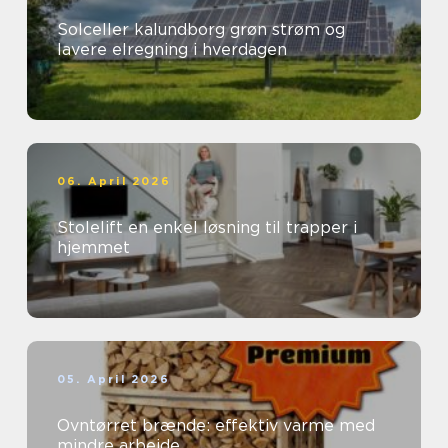
Solceller kalundborg grøn strøm og
lavere elregning i hverdagen
06. April 2026
Stolelift en enkel løsning til trapper i
hjemmet
05. April 2026
Ovntørret brænde: effektiv varme med
mindre arbejde