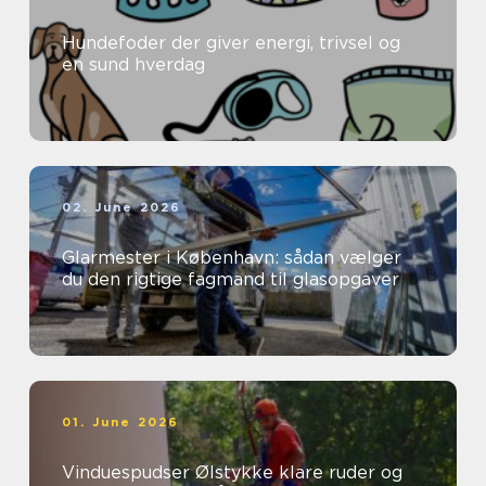
Hundefoder der giver energi, trivsel og
en sund hverdag
02. June 2026
Glarmester i København: sådan vælger
du den rigtige fagmand til glasopgaver
01. June 2026
Vinduespudser Ølstykke klare ruder og