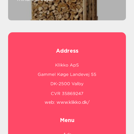
Address
web:
www.klikko.dk/
Menu