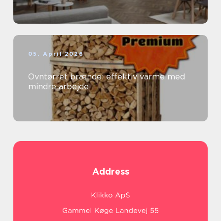
05. April 2026
Ovntørret brænde: effektiv varme med
mindre arbejde
Address