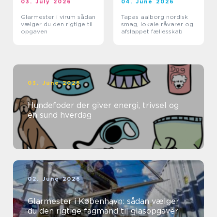
03. July 2026
04. June 2026
Glarmester i virum sådan
Tapas aalborg nordisk
vælger du den rigtige til
smag, lokale råvarer og
opgaven
afslappet fællesskab
03. June 2026
Hundefoder der giver energi, trivsel og
en sund hverdag
02. June 2026
Glarmester i København: sådan vælger
du den rigtige fagmand til glasopgaver