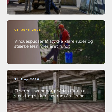
01. June 2026
Vinduespudser Ølstykke klare ruder og
stærke løsninger året rundt
31. May 2026
Fliserens svendborg: sådan får du et
smukt og sikkert uderum året rundt