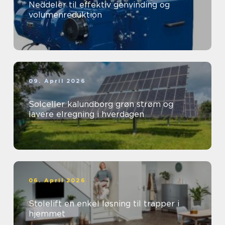
Neddeler til effektiv genvinding og
volumenreduktion
09. April 2026
Solceller kalundborg grøn strøm og
lavere elregning i hverdagen
06. April 2026
Stolelift en enkel løsning til trapper i
hjemmet