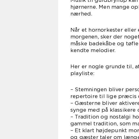
Musik til guldbryllup kan 
hjørnerne. Men mange ople
nærhed.
Når et hornorkester eller 
morgenen, sker der noget
måske badekåbe og tøfler
kendte melodier.
Her er nogle grunde til, 
playliste:
– Stemningen bliver pers
repertoire til lige præcis 
– Gæsterne bliver aktive
synge med på klassikere 
– Tradition og nostalgi 
gammel tradition, som m
– Et klart højdepunkt mo
og gæster taler om længe 