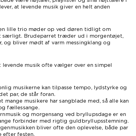
både være højtaler, playlister og små højttalere i
ver, at levende musik giver en helt anden
en lille trio møder op ved døren tidligt om
 særligt. Brudeparret træder ud i morgentøjet,
, og bliver mødt af varm messingklang og
at levende musik ofte vælger over en simpel
onlig musikerne kan tilpasse tempo, lydstyrke og
det par, de står foran.
ret mange musikere har sangblade med, så alle kan
og fællessange.
hornmusik og morgensang ved bryllupsdage er en
ange forbinder med rigtig guldbryllupsstemning.
rgenmusikken bliver ofte den oplevelse, både par
efter festen.