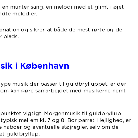
 en munter sang, en melodi med et glimt i øjet
endte melodier.
iation og sikrer, at både de mest rørte og de
r plads.
l
sik i København
 type musik der passer til guldbrylluppet, er der
, som kan gøre samarbejdet med musikerne nemt
spunktet vigtigt. Morgenmusik til guldbryllup
 typisk mellem kl. 7 og 8. Bor parret i lejlighed, er
e naboer og eventuelle støjregler, selv om de
 et guldbryllup.