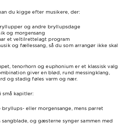
an du kigge efter musikere, der:
ryllupper og andre bryllupsdage
sik og morgensang
ar et veltilrettelagt program
usik og fællessang, så du som arrangør ikke skal
pet, tenorhorn og euphonium er et klassisk valg
ombination giver en blød, rund messingklang,
rd og stadig føles varm og nær.
 små kapitler:
e bryllups- eller morgensange, mens parret
es sangblade, og gæsterne synger sammen med