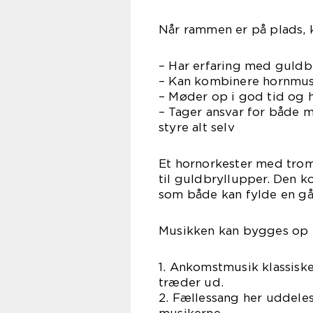
Når rammen er på plads, k
– Har erfaring med guldb
– Kan kombinere hornmu
– Møder op i god tid og h
– Tager ansvar for både m
styre alt selv
Et hornorkester med trom
til guldbryllupper. Den k
som både kan fylde en gå
Musikken kan bygges op i
1. Ankomstmusik klassisk
træder ud.
2. Fællessang her uddel
musikerne.