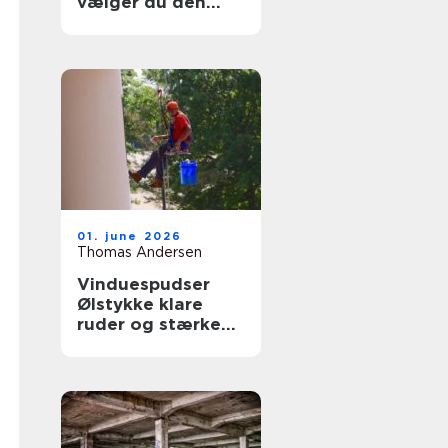
vælger du den
rigtige fagmand
til glasopgaver
01. june 2026
Thomas Andersen
Vinduespudser
Ølstykke klare
ruder og stærke
løsninger året
rundt