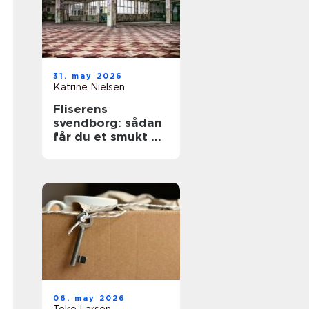
31. may 2026
Katrine Nielsen
Fliserens
svendborg: sådan
får du et smukt og
sikkert uderum
året rundt
06. may 2026