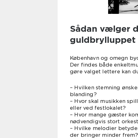
Sådan vælger du
guldbrylluppet
København og omegn byd
Der findes både enkeltmus
gøre valget lettere kan d
– Hvilken stemning ønsker I
blanding?
– Hvor skal musikken spill
eller ved festlokalet?
– Hvor mange gæster kom
nødvendigvis stort orkest
– Hvilke melodier betyde
der bringer minder frem?