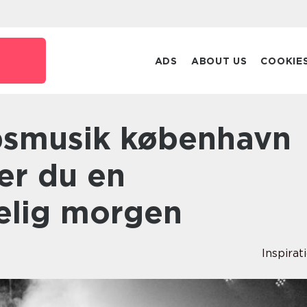
ADS
ABOUT US
COOKIE
er du en
elig morgen
Inspirat