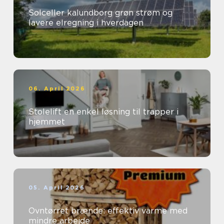
Solceller kalundborg grøn strøm og
lavere elregning i hverdagen
06. April 2026
Stolelift en enkel løsning til trapper i
hjemmet
05. April 2026
Ovntørret brænde: effektiv varme med
mindre arbejde