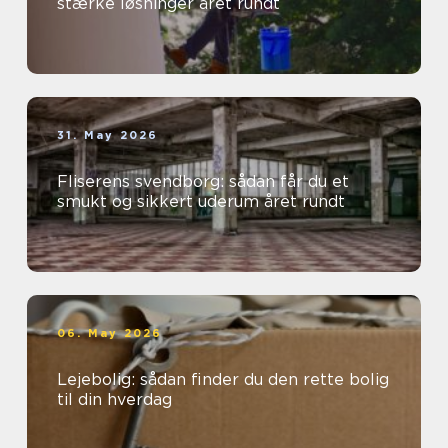
stærke løsninger året rundt
31. May 2026
Fliserens svendborg: sådan får du et
smukt og sikkert uderum året rundt
06. May 2026
Lejebolig: sådan finder du den rette bolig
til din hverdag