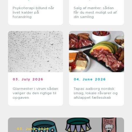
Psykoterapi billund når
Salg af mønter: sådan
livet kalder på
får du mest muligt ud af
forandring
din samling
03. July 2026
04. June 2026
Glarmester i virum sådan
Tapas aalborg nordisk
vælger du den rigtige til
smag, lokale råvarer og
opgaven
afslappet fællesskab
03. June 2026