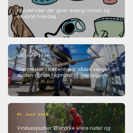
Hundefoder der giver energi, trivsel og
en sund hverdag
02. June 2026
Glarmester i København: sådan vælger
du den rigtige fagmand til glasopgaver
01. June 2026
Vinduespudser Ølstykke klare ruder og