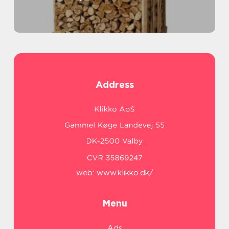
Address
web:
www.klikko.dk/
Menu
Ads