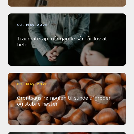
02. May 2026
Traumaterapi når gamle sår får lov at
hele
02. May 2026
Grøntsagsfrø nøglen til sunde afgrøder
og stabile høster