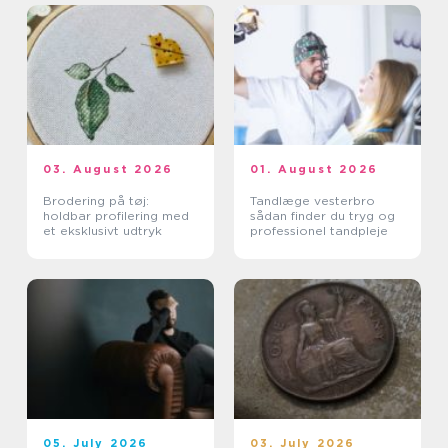
03. August 2026
01. August 2026
Brodering på tøj:
Tandlæge vesterbro
holdbar profilering med
sådan finder du tryg og
et eksklusivt udtryk
professionel tandpleje
05. July 2026
03. July 2026