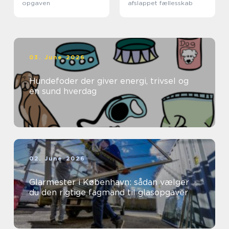
opgaven
afslappet fællesskab
03. June 2026
Hundefoder der giver energi, trivsel og
en sund hverdag
02. June 2026
Glarmester i København: sådan vælger
du den rigtige fagmand til glasopgaver