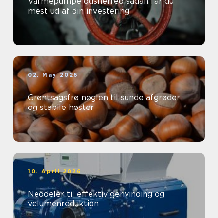
Varmepumpe odsherred sådan får du
mest ud af din investering
02. May 2026
Grøntsagsfrø nøglen til sunde afgrøder
og stabile høster
10. April 2026
Neddeler til effektiv genvinding og
volumenreduktion