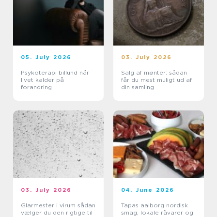
05. July 2026
03. July 2026
Psykoterapi billund når
Salg af mønter: sådan
livet kalder på
får du mest muligt ud af
forandring
din samling
03. July 2026
04. June 2026
Glarmester i virum sådan
Tapas aalborg nordisk
vælger du den rigtige til
smag, lokale råvarer og