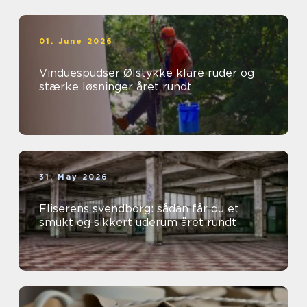
01. June 2026
Vinduespudser Ølstykke klare ruder og
stærke løsninger året rundt
31. May 2026
Fliserens svendborg: sådan får du et
smukt og sikkert uderum året rundt