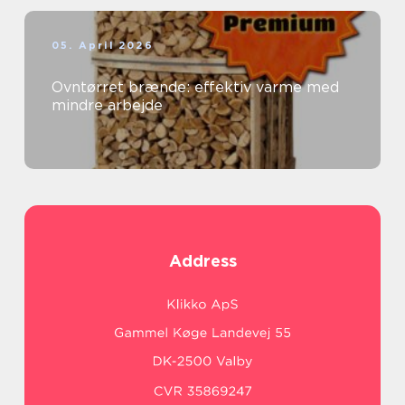
05. April 2026
Ovntørret brænde: effektiv varme med
mindre arbejde
Address