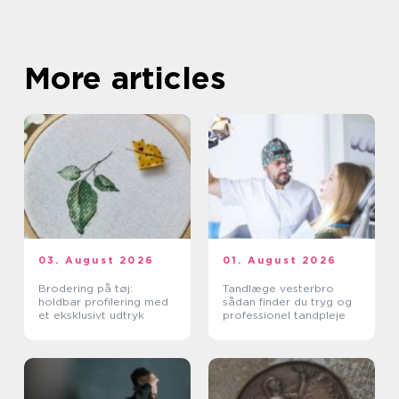
More articles
03. August 2026
01. August 2026
Brodering på tøj:
Tandlæge vesterbro
holdbar profilering med
sådan finder du tryg og
et eksklusivt udtryk
professionel tandpleje