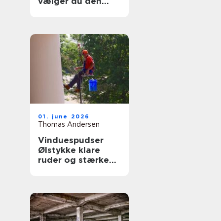
vælger du den
rigtige fagmand
til glasopgaver
01. june 2026
Thomas Andersen
Vinduespudser
Ølstykke klare
ruder og stærke
løsninger året
rundt