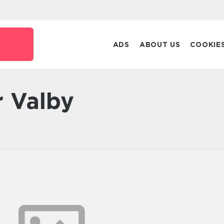
ADS
ABOUT US
COOKIE
r Valby