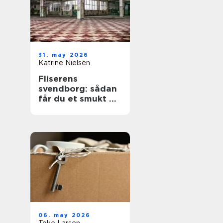
31. may 2026
Katrine Nielsen
Fliserens
svendborg: sådan
får du et smukt og
sikkert uderum
året rundt
06. may 2026