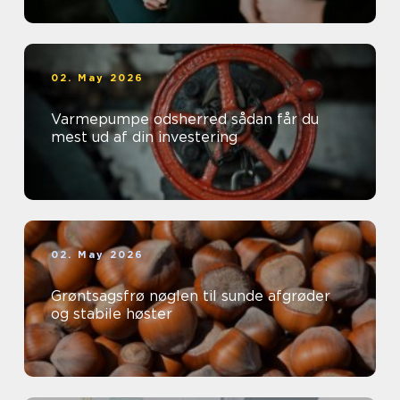
02. May 2026
Varmepumpe odsherred sådan får du
mest ud af din investering
02. May 2026
Grøntsagsfrø nøglen til sunde afgrøder
og stabile høster