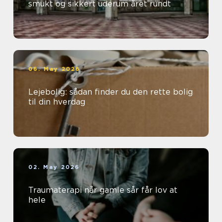
smukt og sikkert uderum året rundt
06. May 2026
Lejebolig: sådan finder du den rette bolig
til din hverdag
02. May 2026
Traumaterapi når gamle sår får lov at
hele