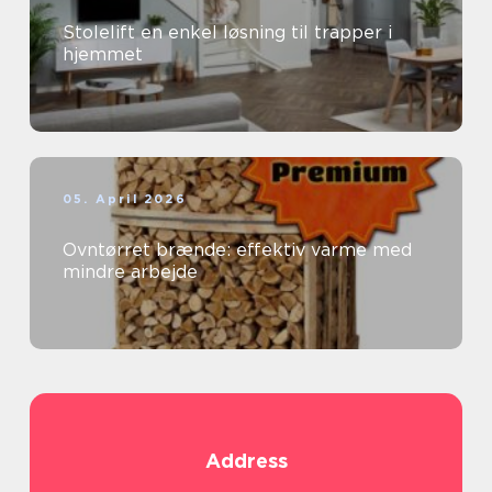
Stolelift en enkel løsning til trapper i
hjemmet
05. April 2026
Ovntørret brænde: effektiv varme med
mindre arbejde
Address