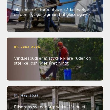
Glarmester i København: sådan vælger
du den rigtige fagmand til glasopgaver
01. June 2026
Vinduespudser Ølstykke klare ruder og
stærke løsninger året rundt
31. May 2026
Fliserens svendborg: sådan får du et