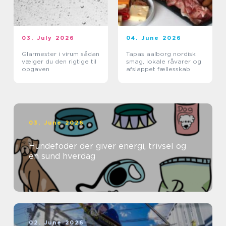
03. July 2026
04. June 2026
Glarmester i virum sådan
Tapas aalborg nordisk
vælger du den rigtige til
smag, lokale råvarer og
opgaven
afslappet fællesskab
03. June 2026
Hundefoder der giver energi, trivsel og
en sund hverdag
02. June 2026