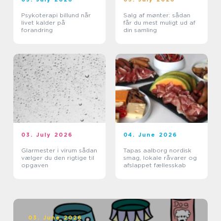
Psykoterapi billund når
Salg af mønter: sådan
livet kalder på
får du mest muligt ud af
forandring
din samling
03. July 2026
04. June 2026
Glarmester i virum sådan
Tapas aalborg nordisk
vælger du den rigtige til
smag, lokale råvarer og
opgaven
afslappet fællesskab
03. June 2026