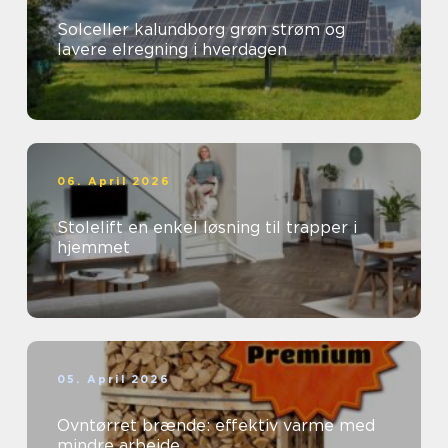
Solceller kalundborg grøn strøm og
lavere elregning i hverdagen
06. April 2026
Stolelift en enkel løsning til trapper i
hjemmet
05. April 2026
Ovntørret brænde: effektiv varme med
mindre arbejde