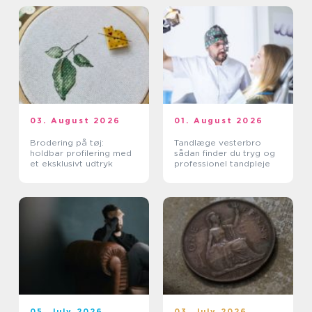
03. August 2026
01. August 2026
Brodering på tøj:
Tandlæge vesterbro
holdbar profilering med
sådan finder du tryg og
et eksklusivt udtryk
professionel tandpleje
05. July 2026
03. July 2026