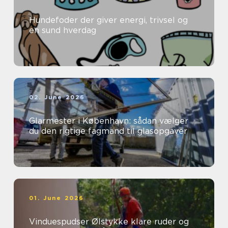
Hundefoder der giver energi, trivsel og
en sund hverdag
02. June 2026
Glarmester i København: sådan vælger
du den rigtige fagmand til glasopgaver
01. June 2026
Vinduespudser Ølstykke klare ruder og