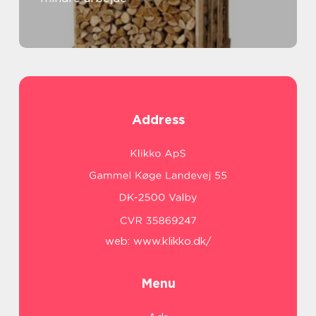
Address
web:
www.klikko.dk/
Menu