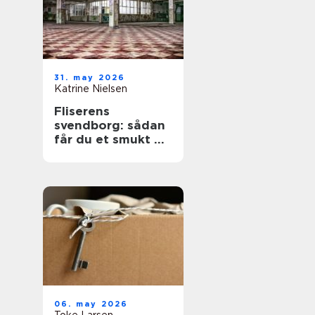
31. may 2026
Katrine Nielsen
Fliserens
svendborg: sådan
får du et smukt og
sikkert uderum
året rundt
06. may 2026