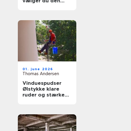
vælger du den
rigtige fagmand
til glasopgaver
01. june 2026
Thomas Andersen
Vinduespudser
Ølstykke klare
ruder og stærke
løsninger året
rundt