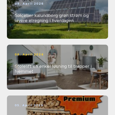
09. April 2026
Solceller kalundborg grøn strøm og
lavere elregning i hverdagen
06. April 2026
Stolelift en enkel løsning til trapper i
hjemmet
05. April 2026