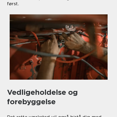
først.
Vedligeholdelse og
forebyggelse
Det rette værksted vil også bistå dig med