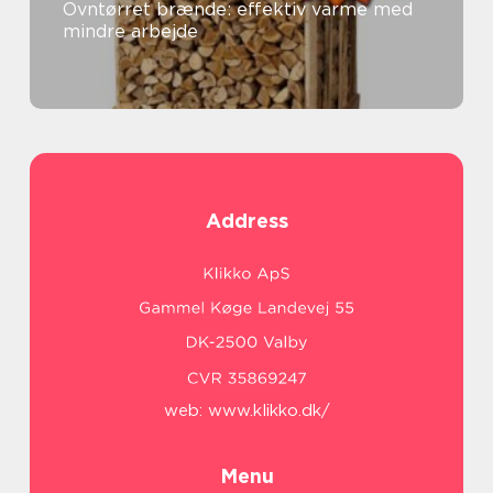
Ovntørret brænde: effektiv varme med
mindre arbejde
Address
web:
www.klikko.dk/
Menu