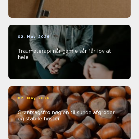
02. May 2026
Traumaterapi når gamle sår får lov at
hele
02. May 2026
Grøntsagsfrø nøglen til sunde afgrøder
og stabile høster