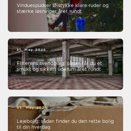
Vinduespudser Ølstykke klare ruder og
stærke løsninger året rundt
31. May 2026
Fliserens svendborg: sådan får du et
smukt og sikkert uderum året rundt
06. May 2026
Lejebolig: sådan finder du den rette bolig
til din hverdag