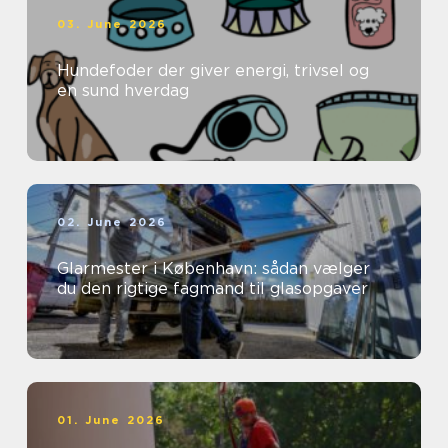
03. June 2026
Hundefoder der giver energi, trivsel og
en sund hverdag
02. June 2026
Glarmester i København: sådan vælger
du den rigtige fagmand til glasopgaver
01. June 2026