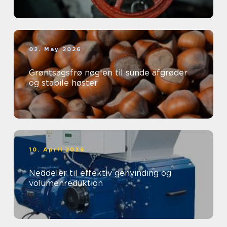
02. May 2026
Grøntsagsfrø nøglen til sunde afgrøder
og stabile høster
10. April 2026
Neddeler til effektiv genvinding og
volumenreduktion