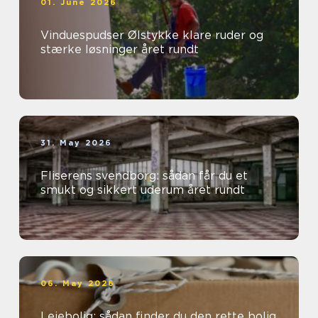
01. June 2026
Vinduespudser Ølstykke klare ruder og
stærke løsninger året rundt
31. May 2026
Fliserens svendborg: sådan får du et
smukt og sikkert uderum året rundt
06. May 2026
Lejebolig: sådan finder du den rette bolig