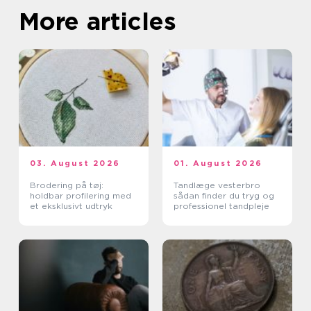
More articles
03. August 2026
01. August 2026
Brodering på tøj:
Tandlæge vesterbro
holdbar profilering med
sådan finder du tryg og
et eksklusivt udtryk
professionel tandpleje