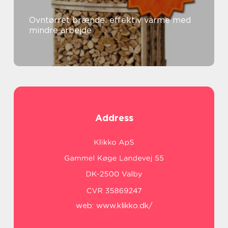
Ovntørret brænde: effektiv varme med
mindre arbejde
Address
web:
www.klikko.dk/