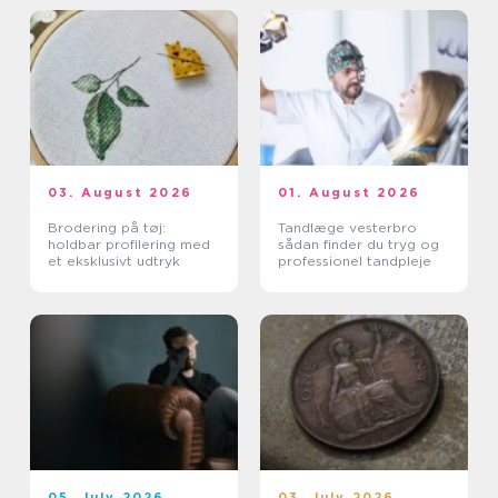
03. August 2026
01. August 2026
Brodering på tøj:
Tandlæge vesterbro
holdbar profilering med
sådan finder du tryg og
et eksklusivt udtryk
professionel tandpleje
05. July 2026
03. July 2026