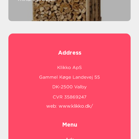
Address
web:
www.klikko.dk/
Menu