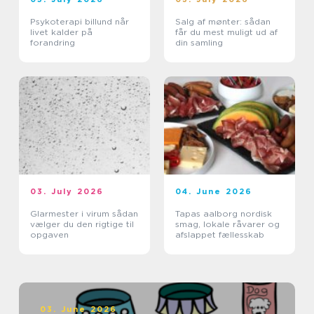
Psykoterapi billund når
Salg af mønter: sådan
livet kalder på
får du mest muligt ud af
forandring
din samling
03. July 2026
04. June 2026
Glarmester i virum sådan
Tapas aalborg nordisk
vælger du den rigtige til
smag, lokale råvarer og
opgaven
afslappet fællesskab
03. June 2026