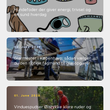
Hundefoder der giver energi, trivsel og
en sund hverdag
02. June 2026
Glarmester i København: sådan vælger
du den rigtige fagmand til glasopgaver
01. June 2026
Vinduespudser Ølstykke klare ruder og