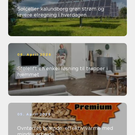
Solceller kalundborg grøn strøm og
lavere elregning i hverdagen
06. April 2026
Stolelift en enkel løsning til trapper i
hjemmet
05. April 2026
Ovntørret brænde: effektiv varme med
mindre arbejde