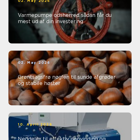
02. May 2026
Varmepumpe odsherred sådan får du
mest ud af din investering
02. May 2026
Grøntsagsfrø nøglen til sunde afgrøder
og stabile høster
10. April 2026
Neddeler til effektiv genvinding og