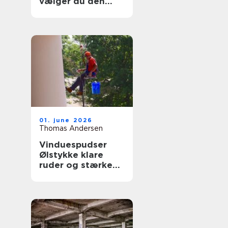
vælger du den
rigtige fagmand
til glasopgaver
01. june 2026
Thomas Andersen
Vinduespudser
Ølstykke klare
ruder og stærke
løsninger året
rundt