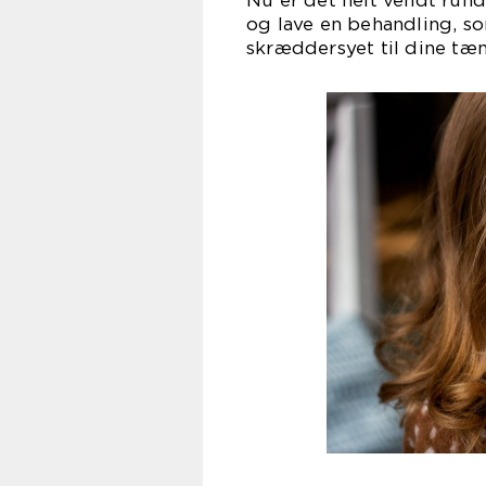
Nu er det helt vendt run
og lave en behandling, so
skræddersyet til dine tæ