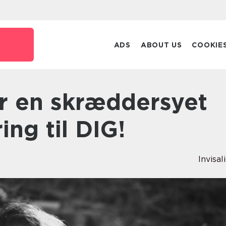
ADS
ABOUT US
COOKIE
ing til DIG!
Invisal