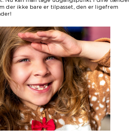
dt: Nu kan man tage udgangspunkt i dine tænder
m der ikke bare er tilpasset, den er ligefrem
nder!