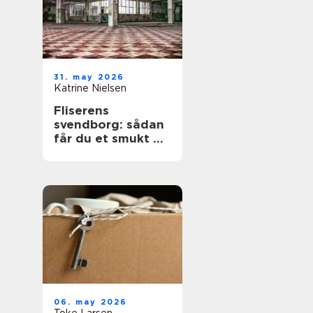
31. may 2026
Katrine Nielsen
Fliserens
svendborg: sådan
får du et smukt og
sikkert uderum
året rundt
06. may 2026