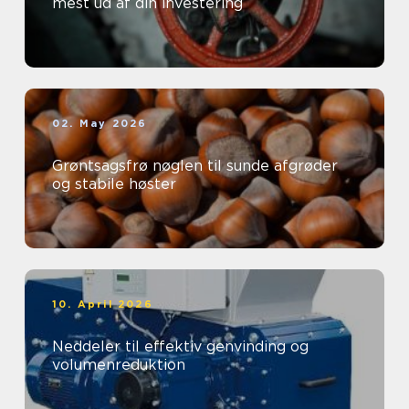
mest ud af din investering
02. May 2026
Grøntsagsfrø nøglen til sunde afgrøder
og stabile høster
10. April 2026
Neddeler til effektiv genvinding og
volumenreduktion