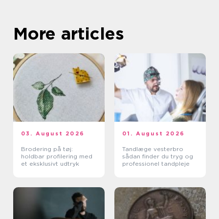
More articles
03. August 2026
01. August 2026
Brodering på tøj:
Tandlæge vesterbro
holdbar profilering med
sådan finder du tryg og
et eksklusivt udtryk
professionel tandpleje