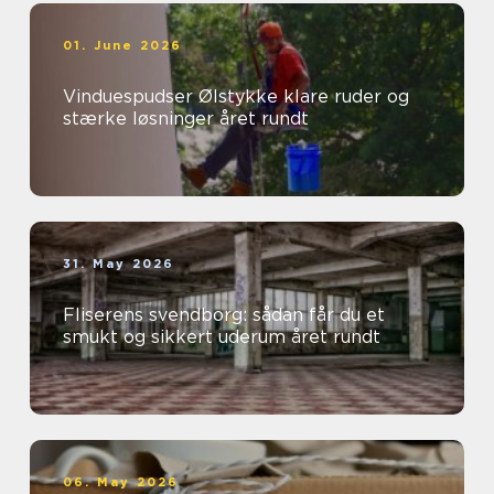
01. June 2026
Vinduespudser Ølstykke klare ruder og
stærke løsninger året rundt
31. May 2026
Fliserens svendborg: sådan får du et
smukt og sikkert uderum året rundt
06. May 2026