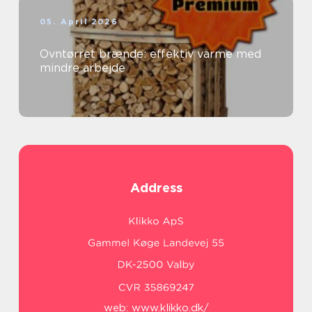
05. April 2026
Ovntørret brænde: effektiv varme med
mindre arbejde
Address
web:
www.klikko.dk/