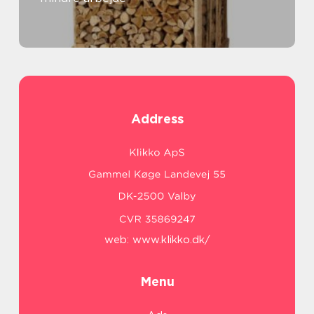
Address
web:
www.klikko.dk/
Menu