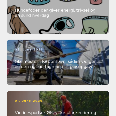
Hundefoder der giver energi, trivsel og
en sund hverdag
02. June 2026
Glarmester i København: sådan vælger
du den rigtige fagmand til glasopgaver
01. June 2026
Vinduespudser Ølstykke klare ruder og