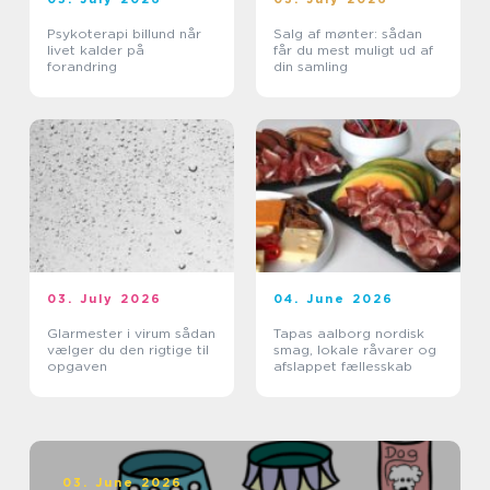
Psykoterapi billund når
Salg af mønter: sådan
livet kalder på
får du mest muligt ud af
forandring
din samling
03. July 2026
04. June 2026
Glarmester i virum sådan
Tapas aalborg nordisk
vælger du den rigtige til
smag, lokale råvarer og
opgaven
afslappet fællesskab
03. June 2026