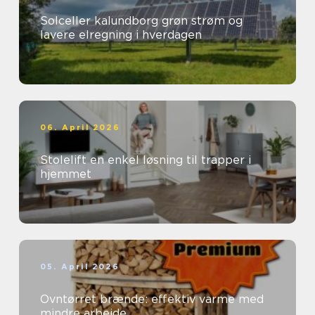
Solceller kalundborg grøn strøm og
lavere elregning i hverdagen
06. April 2026
Stolelift en enkel løsning til trapper i
hjemmet
05. April 2026
Ovntørret brænde: effektiv varme med
mindre arbejde