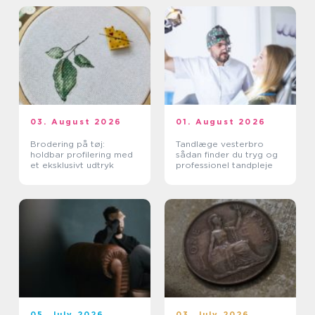
03. August 2026
01. August 2026
Brodering på tøj:
Tandlæge vesterbro
holdbar profilering med
sådan finder du tryg og
et eksklusivt udtryk
professionel tandpleje
05. July 2026
03. July 2026