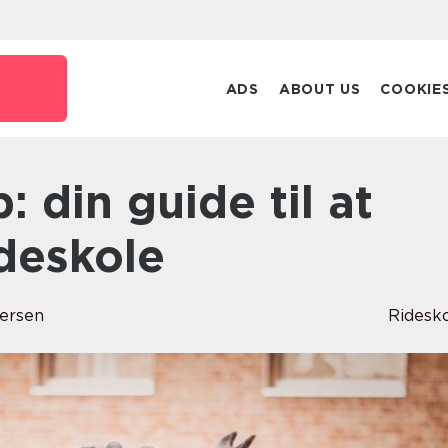
ADS
ABOUT US
COOKIE
ideskole
ersen
Ridesk