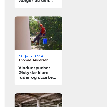
vælger du den
rigtige fagmand
til glasopgaver
01. june 2026
Thomas Andersen
Vinduespudser
Ølstykke klare
ruder og stærke
løsninger året
rundt