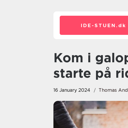
IDE-STUEN.
dk
Kom i galop: din guide til at
starte på r
16 January 2024
Thomas And