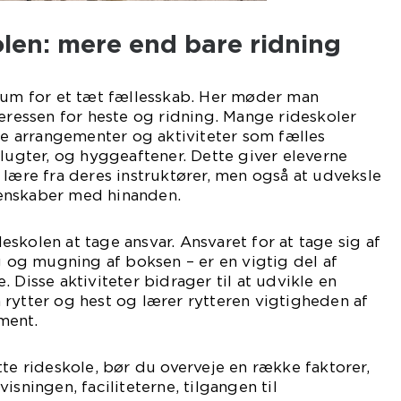
olen: mere end bare ridning
trum for et tæt fællesskab. Her møder man
teressen for heste og ridning. Mange rideskoler
ale arrangementer og aktiviteter som fælles
flugter, og hyggeaftener. Dette giver eleverne
 lære fra deres instruktører, men også at udveksle
enskaber med hinanden.
skolen at tage ansvar. Ansvaret for at tage sig af
ng og mugning af boksen – er en vigtig del af
 Disse aktiviteter bidrager til at udvikle en
rytter og hest og lærer rytteren vigtigheden af
ment.
tte rideskole, bør du overveje en række faktorer,
isningen, faciliteterne, tilgangen til