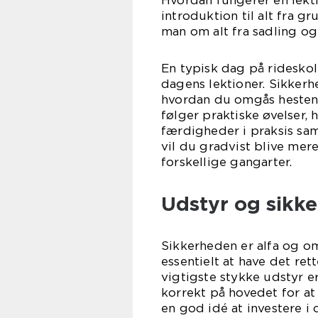
Hvordan fungerer en lekt
introduktion til alt fra g
man om alt fra sadling og 
En typisk dag på ridesko
dagens lektioner. Sikkerh
hvordan du omgås hesten s
følger praktiske øvelser,
færdigheder i praksis sam
vil du gradvist blive mer
forskellige gangarter.
Udstyr og sikke
Sikkerheden er alfa og om
essentielt at have det re
vigtigste stykke udstyr e
korrekt på hovedet for at 
en god idé at investere i 