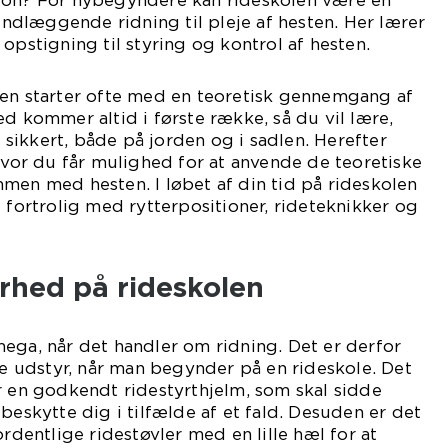
ion? For nybegyndere kan rideskolen være en
rundlæggende ridning til pleje af hesten. Her lærer
opstigning til styring og kontrol af hesten.
len starter ofte med en teoretisk gennemgang af
ed kommer altid i første række, så du vil lære,
ikkert, både på jorden og i sadlen. Herefter
 hvor du får mulighed for at anvende de teoretiske
men med hesten. I løbet af din tid på rideskolen
e fortrolig med rytterpositioner, rideteknikker og
rhed på rideskolen
ega, når det handler om ridning. Det er derfor
tte udstyr, når man begynder på en rideskole. Det
r en godkendt ridestyrthjelm, som skal sidde
beskytte dig i tilfælde af et fald. Desuden er det
ordentlige ridestøvler med en lille hæl for at