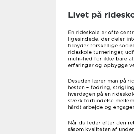
Livet på ridesk
En rideskole er ofte cen
ligesindede, der deler in
tilbyder forskellige soci
rideskole turneringer, ud
mulighed for ikke bare at
erfaringer og opbygge v
Desuden lærer man på ride
hesten – fodring, strigli
hverdagen på en rideskole.
stærk forbindelse mellem 
hårdt arbejde og engage
Når du leder efter den re
såsom kvaliteten af underv