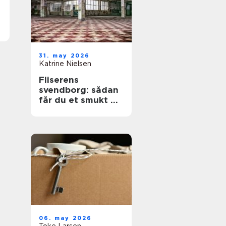
31. may 2026
Katrine Nielsen
Fliserens
svendborg: sådan
får du et smukt og
sikkert uderum
året rundt
06. may 2026