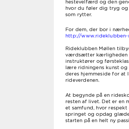
hestevelfærd og den gener
hvor du føler dig tryg og
som rytter.
For dem, der bor i nærhe
http://www.rideklubben-
varmt 
Rideklubben Møllen tilbyd
værdsætter kærligheden t
instruktører og førsteklas
lære ridningens kunst og 
deres hjemmeside for at l
rideverdenen.
At begynde på en rideskol
resten af livet. Det er en
et samfund, hvor respekt 
springet og opdag glæden
starten på en helt ny pass