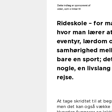
Rideskole – for m
hvor man lærer at
eventyr, lærdom o
samhørighed melle
bare en sport; det
nogle, en livslang
rejse.
At tage skridtet til at b
men det kan også vække 