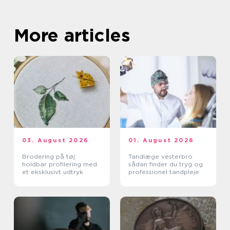
More articles
03. August 2026
01. August 2026
Brodering på tøj:
Tandlæge vesterbro
holdbar profilering med
sådan finder du tryg og
et eksklusivt udtryk
professionel tandpleje