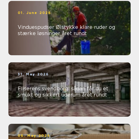
01. June 2026
Vinduespudser Ølstykke klare ruder og
stærke løsninger året rundt
31. May 2026
Fliserens svendborg: sådan får du et
smukt og sikkert uderum året rundt
06. May 2026