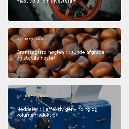
mest ud af din investering
02. May 2026
Grøntsagsfrø nøglen til sunde afgrøder
og stabile høster
10. April 2026
Neddeler til effektiv genvinding og
volumenreduktion