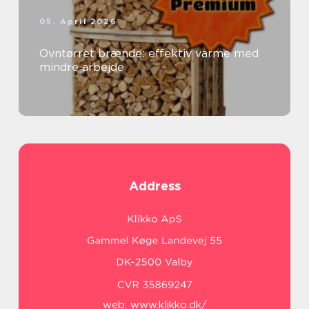
05. April 2026
Ovntørret brænde: effektiv varme med
mindre arbejde
Address
web:
www.klikko.dk/