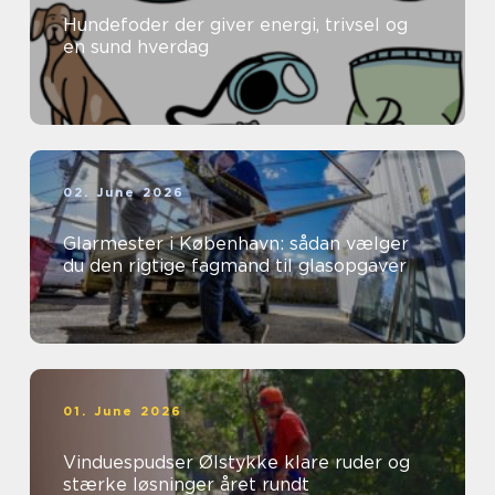
Hundefoder der giver energi, trivsel og
en sund hverdag
02. June 2026
Glarmester i København: sådan vælger
du den rigtige fagmand til glasopgaver
01. June 2026
Vinduespudser Ølstykke klare ruder og
stærke løsninger året rundt