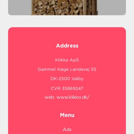
Address
web:
www.klikko.dk/
Menu
Ads