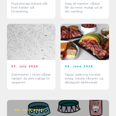
Psykoterapi billund når
Salg af mønter: sådan
livet kalder på
får du mest muligt ud af
forandring
din samling
03. July 2026
04. June 2026
Glarmester i virum sådan
Tapas aalborg nordisk
vælger du den rigtige til
smag, lokale råvarer og
opgaven
afslappet fællesskab
03. June 2026