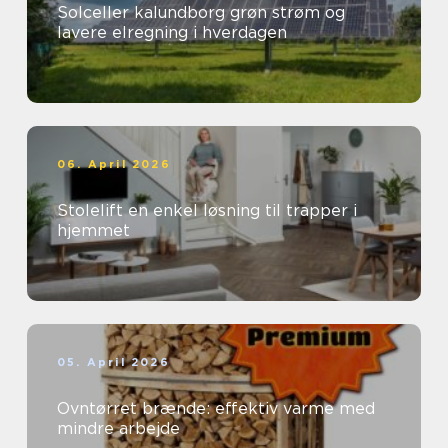
Solceller kalundborg grøn strøm og
lavere elregning i hverdagen
06. April 2026
Stolelift en enkel løsning til trapper i
hjemmet
05. April 2026
Ovntørret brænde: effektiv varme med
mindre arbejde