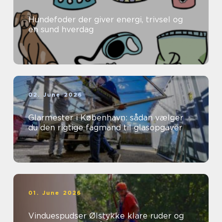
Hundefoder der giver energi, trivsel og
en sund hverdag
02. June 2026
Glarmester i København: sådan vælger
du den rigtige fagmand til glasopgaver
01. June 2026
Vinduespudser Ølstykke klare ruder og