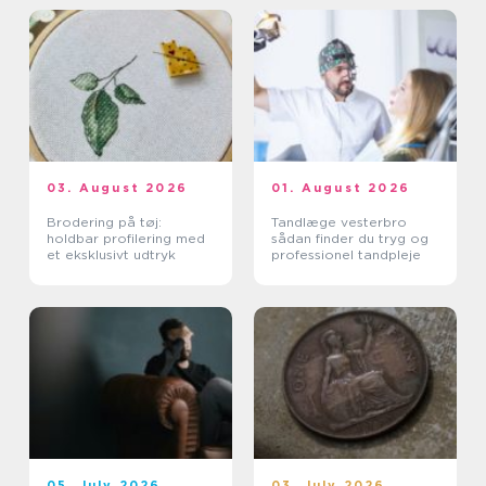
03. August 2026
01. August 2026
Brodering på tøj:
Tandlæge vesterbro
holdbar profilering med
sådan finder du tryg og
et eksklusivt udtryk
professionel tandpleje
05. July 2026
03. July 2026