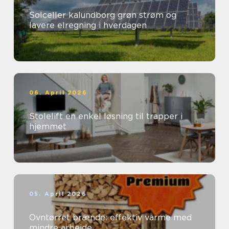
Solceller kalundborg grøn strøm og
lavere elregning i hverdagen
06. April 2026
Stolelift en enkel løsning til trapper i
hjemmet
05. April 2026
Ovntørret brænde: effektiv varme med
mindre arbejde