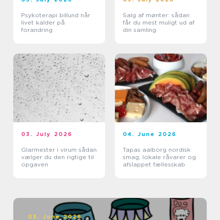
Psykoterapi billund når
Salg af mønter: sådan
livet kalder på
får du mest muligt ud af
forandring
din samling
03. July 2026
04. June 2026
Glarmester i virum sådan
Tapas aalborg nordisk
vælger du den rigtige til
smag, lokale råvarer og
opgaven
afslappet fællesskab
03. June 2026