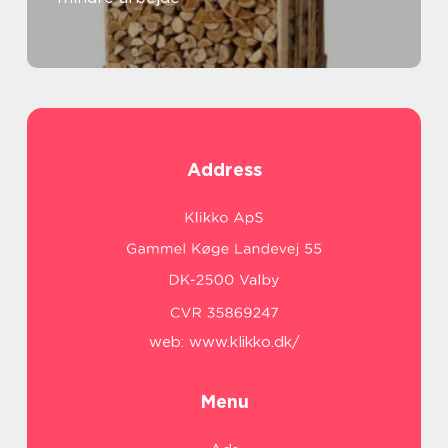
Address
web:
www.klikko.dk/
Menu