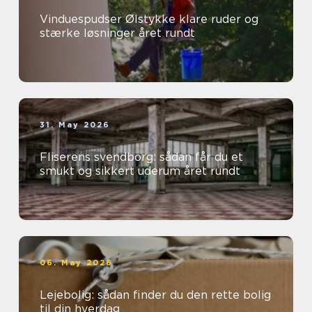
Vinduespudser Ølstykke klare ruder og
stærke løsninger året rundt
31. May 2026
Fliserens svendborg: sådan får du et
smukt og sikkert uderum året rundt
06. May 2026
Lejebolig: sådan finder du den rette bolig
til din hverdag