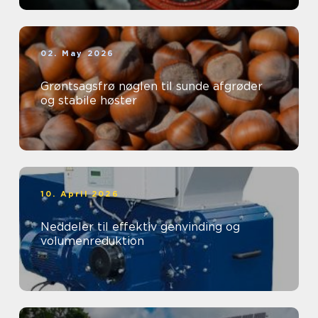
02. May 2026
Grøntsagsfrø nøglen til sunde afgrøder
og stabile høster
10. April 2026
Neddeler til effektiv genvinding og
volumenreduktion