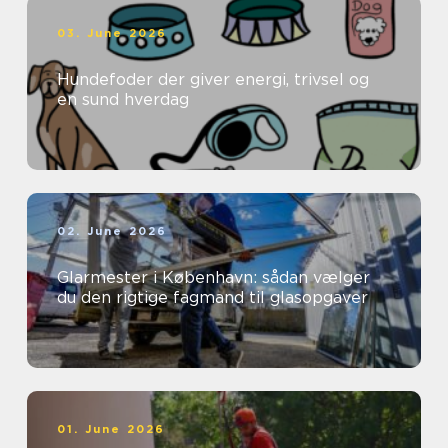
03. June 2026
Hundefoder der giver energi, trivsel og
en sund hverdag
02. June 2026
Glarmester i København: sådan vælger
du den rigtige fagmand til glasopgaver
01. June 2026