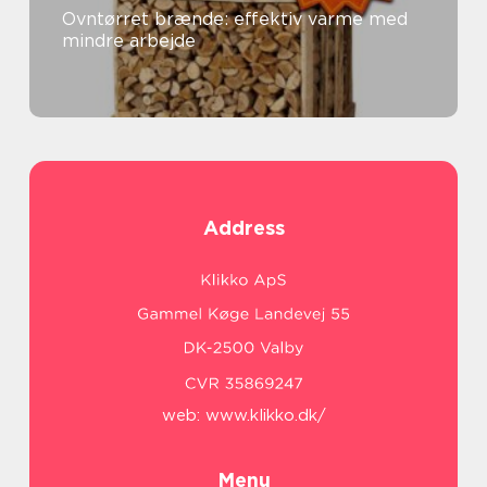
Ovntørret brænde: effektiv varme med
mindre arbejde
Address
web:
www.klikko.dk/
Menu