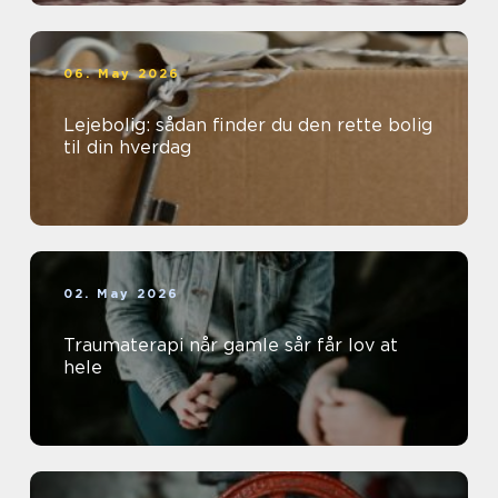
06. May 2026
Lejebolig: sådan finder du den rette bolig
til din hverdag
02. May 2026
Traumaterapi når gamle sår får lov at
hele