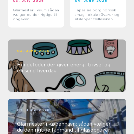
03. July 2026
04. June 2026
Glarmester i virum sådan
Tapas aalborg nordisk
vælger du den rigtige til
smag, lokale råvarer og
opgaven
afslappet fællesskab
03. June 2026
Hundefoder der giver energi, trivsel og
en sund hverdag
02. June 2026
Glarmester i København: sådan vælger
du den rigtige fagmand til glasopgaver