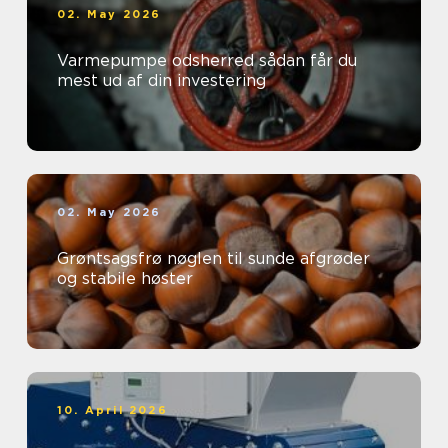
02. May 2026
Varmepumpe odsherred sådan får du
mest ud af din investering
02. May 2026
Grøntsagsfrø nøglen til sunde afgrøder
og stabile høster
10. April 2026