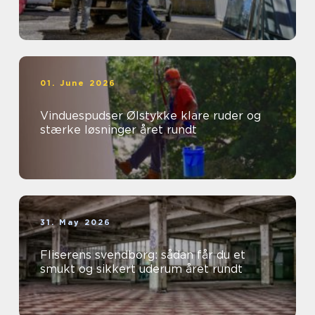
01. June 2026
Vinduespudser Ølstykke klare ruder og
stærke løsninger året rundt
31. May 2026
Fliserens svendborg: sådan får du et
smukt og sikkert uderum året rundt