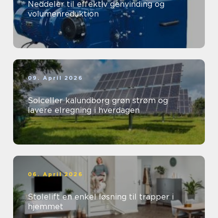
Neddeler til effektiv genvinding og
volumenreduktion
09. April 2026
Solceller kalundborg grøn strøm og
lavere elregning i hverdagen
06. April 2026
Stolelift en enkel løsning til trapper i
hjemmet