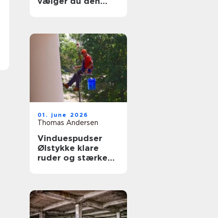
vælger du den
rigtige fagmand
til glasopgaver
01. june 2026
Thomas Andersen
Vinduespudser
Ølstykke klare
ruder og stærke
løsninger året
rundt