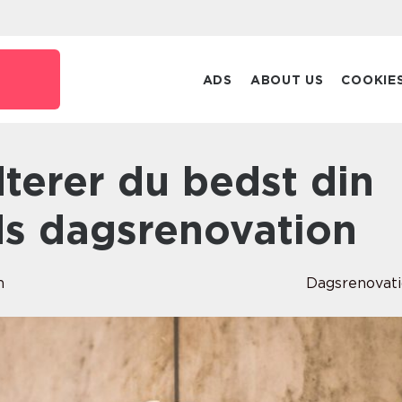
ADS
ABOUT US
COOKIE
s dagsrenovation
n
Dagsrenovat