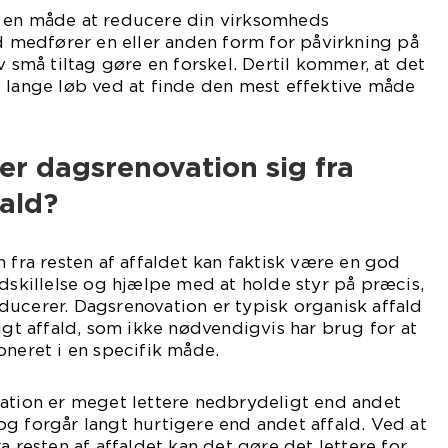
 en måde at reducere din virksomheds
ld medfører en eller anden form for påvirkning på
v små tiltag gøre en forskel. Dertil kommer, at det
 lange løb ved at finde den mest effektive måde
er dagsrenovation sig fra
fald?
n fra resten af affaldet kan faktisk være en god
udskillelse og hjælpe med at holde styr på præcis,
ucerer. Dagsrenovation er typisk organisk affald
ligt affald, som ikke nødvendigvis har brug for at
oneret i en specifik måde.
vation er meget lettere nedbrydeligt end andet
g forgår langt hurtigere end andet affald. Ved at
a resten af affaldet kan det gøre det lettere for