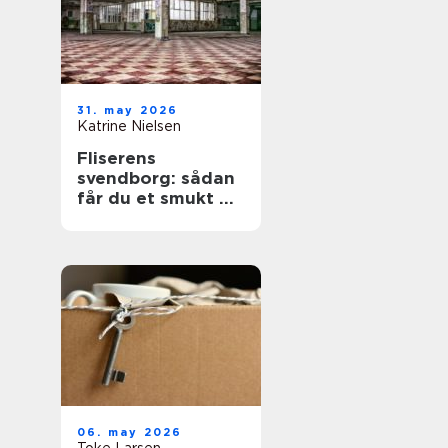
31. may 2026
Katrine Nielsen
Fliserens
svendborg: sådan
får du et smukt og
sikkert uderum
året rundt
06. may 2026