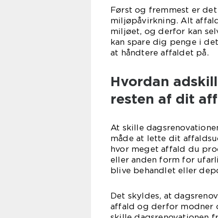
Først og fremmest er det
miljøpåvirkning. Alt affa
miljøet, og derfor kan sel
kan spare dig penge i det
at håndtere affaldet på.
Hvordan adskill
resten af dit af
At skille dagsrenovatione
måde at lette dit affalds
hvor meget affald du prod
eller anden form for ufar
blive behandlet eller dep
Det skyldes, at dagsreno
affald og derfor modner o
skille dagsrenovationen fr