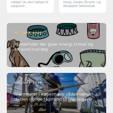
vælger du den rigtige til
smag, lokale råvarer og
opgaven
afslappet fællesskab
03. June 2026
Hundefoder der giver energi, trivsel og
en sund hverdag
02. June 2026
Glarmester i København: sådan vælger
du den rigtige fagmand til glasopgaver