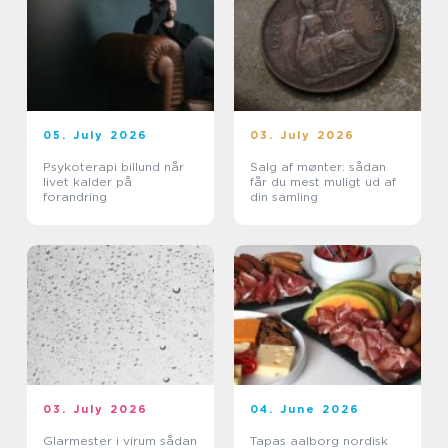
05. July 2026
03. July 2026
Psykoterapi billund når
Salg af mønter: sådan
livet kalder på
får du mest muligt ud af
forandring
din samling
03. July 2026
04. June 2026
Glarmester i virum sådan
Tapas aalborg nordisk