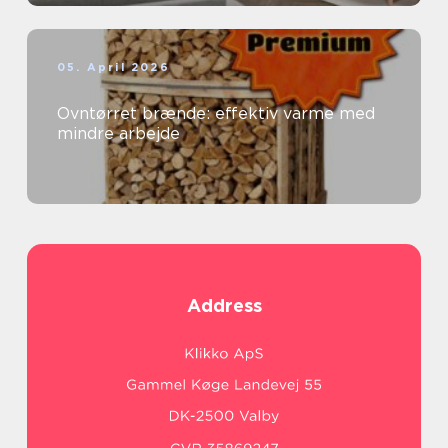
05. April 2026
Ovntørret brænde: effektiv varme med
mindre arbejde
Address