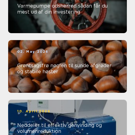
Varmepumpe odsherred sådan får du
mest ud af din investering
02. May 2026
Grøntsagsfrø nøglen til sunde afgrøder
og stabile høster
10. April 2026
Neddeler til effektiv genvinding og
volumenreduktion