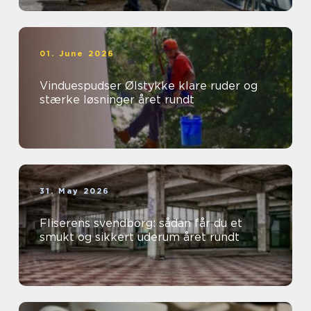
01. June 2026
Vinduespudser Ølstykke klare ruder og
stærke løsninger året rundt
31. May 2026
Fliserens svendborg: sådan får du et
smukt og sikkert uderum året rundt